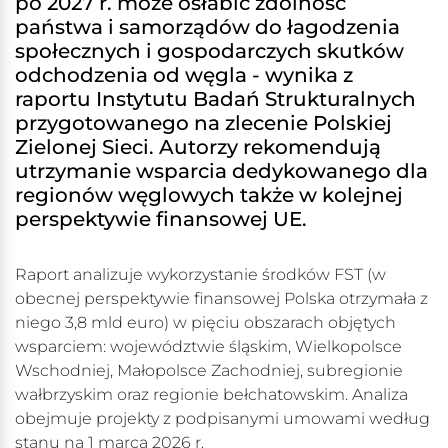
po 2027 r. może osłabić zdolność
państwa i samorządów do łagodzenia
społecznych i gospodarczych skutków
odchodzenia od węgla - wynika z
raportu Instytutu Badań Strukturalnych
przygotowanego na zlecenie Polskiej
Zielonej Sieci. Autorzy rekomendują
utrzymanie wsparcia dedykowanego dla
regionów węglowych także w kolejnej
perspektywie finansowej UE.
Raport analizuje wykorzystanie środków FST (w
obecnej perspektywie finansowej Polska otrzymała z
niego 3,8 mld euro) w pięciu obszarach objętych
wsparciem: województwie śląskim, Wielkopolsce
Wschodniej, Małopolsce Zachodniej, subregionie
wałbrzyskim oraz regionie bełchatowskim. Analiza
obejmuje projekty z podpisanymi umowami według
stanu na 1 marca 2026 r.