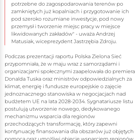
potrzebne do zagospodarowania terenów po
zamkniętych już kopalniach i przygotowanie ich
pod szeroko rozumiane inwestycje, pod nowy
przemysł i tworzenie miejsc pracy w miejsce
likwidowanych zakładów" - uważa Andrzej
Matusiak, wiceprezydent Jastrzębia Zdroju.
Podczas prezentacji raportu Polska Zielona Sieć
przypomniała, że w maju wraz z samorządami i
organizacjami społecznymi zaapelowała do premiera
Donalda Tuska oraz ministrów odpowiedzialnych za
klimat, energię i fundusze europejskie o zajęcie
jednoznacznego stanowiska w negocjacjach nad
budżetem UE na lata 2028-2034. Sygnatariusze listu
postulują utworzenie nowego, dedykowanego
mechanizmu wsparcia dla regionów
przechodzących transformację, który zapewni
kontynuację finansowania dla obszarów już objętych
pomocą oraz umożliwi objęcie wsparciem regionów