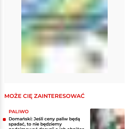
MOŻE CIĘ ZAINTERESOWAĆ
PALIWO
Domański: Jeśli ceny paliw będą
spadać, to nie będziemy