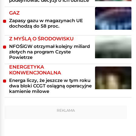
podejmować decyzji o ich obniżce
GAZ
Zapasy gazu w magazynach UE
dochodzą do 58 proc.
Z MYŚLĄ O ŚRODOWISKU
NFOŚiGW otrzymał kolejny miliard
złotych na program Czyste
Powietrze
ENERGETYKA
KONWENCJONALNA
Energa liczy, że jeszcze w tym roku
dwa bloki CCGT osiągną operacyjne
kamienie milowe
REKLAMA