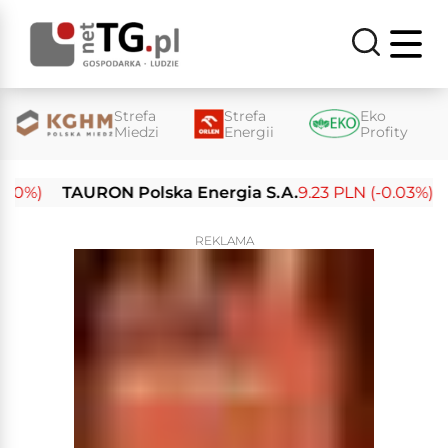
Strefa
Strefa
Eko
Miedzi
Energii
Profity
%)
TAURON Polska Energia S.A.
9.23 PLN (-0.03%)
En
REKLAMA