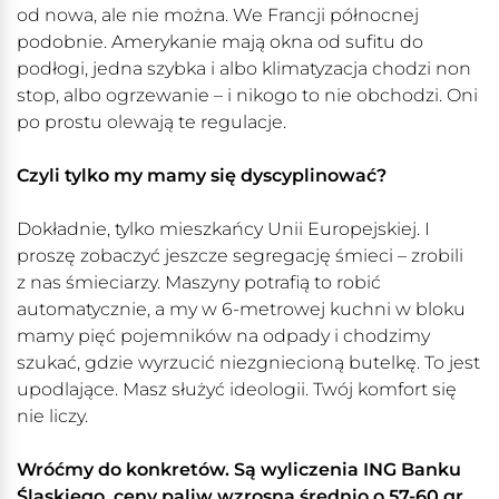
od nowa, ale nie można. We Francji północnej
podobnie. Amerykanie mają okna od sufitu do
podłogi, jedna szybka i albo klimatyzacja chodzi non
stop, albo ogrzewanie – i nikogo to nie obchodzi. Oni
po prostu olewają te regulacje.
Czyli tylko my mamy się dyscyplinować?
Dokładnie, tylko mieszkańcy Unii Europejskiej. I
proszę zobaczyć jeszcze segregację śmieci – zrobili
z nas śmieciarzy. Maszyny potrafią to robić
automatycznie, a my w 6-metrowej kuchni w bloku
mamy pięć pojemników na odpady i chodzimy
szukać, gdzie wyrzucić niezgniecioną butelkę. To jest
upodlające. Masz służyć ideologii. Twój komfort się
nie liczy.
Wróćmy do konkretów. Są wyliczenia ING Banku
Śląskiego, ceny paliw wzrosną średnio o 57-60 gr