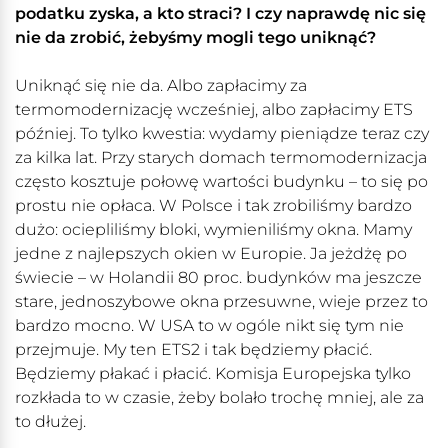
podatku zyska, a kto straci? I czy naprawdę nic się
nie da zrobić, żebyśmy mogli tego uniknąć?
Uniknąć się nie da. Albo zapłacimy za
termomodernizację wcześniej, albo zapłacimy ETS
później. To tylko kwestia: wydamy pieniądze teraz czy
za kilka lat. Przy starych domach termomodernizacja
często kosztuje połowę wartości budynku – to się po
prostu nie opłaca. W Polsce i tak zrobiliśmy bardzo
dużo: ociepliliśmy bloki, wymieniliśmy okna. Mamy
jedne z najlepszych okien w Europie. Ja jeżdżę po
świecie – w Holandii 80 proc. budynków ma jeszcze
stare, jednoszybowe okna przesuwne, wieje przez to
bardzo mocno. W USA to w ogóle nikt się tym nie
przejmuje. My ten ETS2 i tak będziemy płacić.
Będziemy płakać i płacić. Komisja Europejska tylko
rozkłada to w czasie, żeby bolało trochę mniej, ale za
to dłużej.