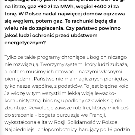
na litrze, gaz +90 zł za MWh, węgiel +400 zł za
tonę. W Polsce nadal najwięcej domów ogrzewa
się węglem, potem gaz. Te rachunki będą dla
wielu nie do zapłacenia. Czy państwo powinno
jakoś ludzi ochronić przed ubóstwem
energetycznym?
Tylko że takie programy chroniące ubogich niczego
nie rozwiązują. Tworzymy system, który ludzi zubaża,
a potem musimy ich ratować – naszymi własnymi
pieniędzmi. Państwo nie ma magicznych pieniędzy,
tylko nasze wspólne, z podatków. To jest błędne koło.
Ja widzę w tym wszystkim lekką wizję lewacko-
komunistyczną: biedny, upodlony człowiek się nie
zbuntuje. Rewolucje zawsze robili ci, którzy mieli coś
do stracenia – bogata burżuazja we Francji,
wykształcona elita w Rosji, Solidarność w Polsce.
Najbiedniejsi, chłoporobotnicy, harujący po 16 godzin