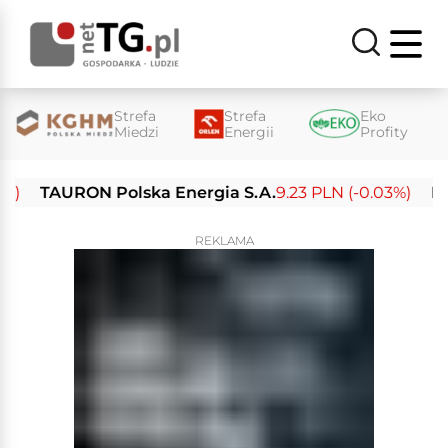
Strefa
Strefa
Eko
Miedzi
Energii
Profity
TAURON Polska Energia S.A.
9.23 PLN (-0.03%)
Enea S
REKLAMA