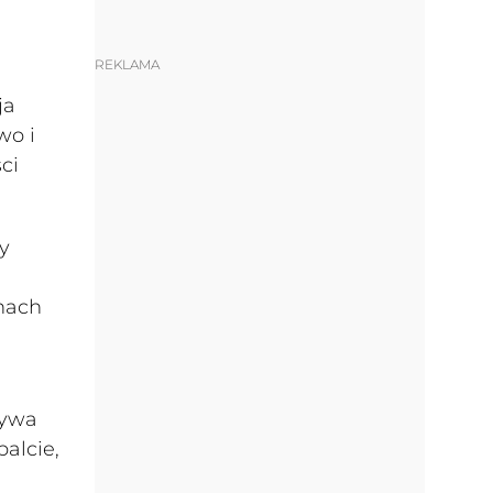
REKLAMA
ja
wo i
ci
y
nach
bywa
alcie,