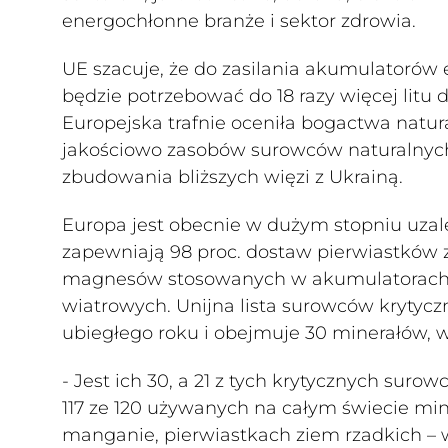
energochłonne branże i sektor zdrowia.
UE szacuje, że do zasilania akumulator
będzie potrzebować do 18 razy więcej litu d
Europejska trafnie oceniła bogactwa natura
jakościowo zasobów surowców naturalnych
zbudowania bliższych więzi z Ukrainą.
Europa jest obecnie w dużym stopniu uza
zapewniają 98 proc. dostaw pierwiastków
magnesów stosowanych w akumulatorach s
wiatrowych. Unijna lista surowców krytycz
ubiegłego roku i obejmuje 30 minerałów, w t
- Jest ich 30, a 21 z tych krytycznych sur
117 ze 120 używanych na całym świecie mine
manganie, pierwiastkach ziem rzadkich – ws