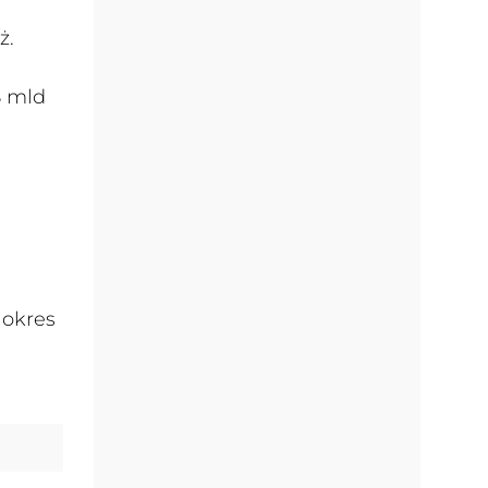
ż.
8 mld
 okres