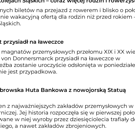
olejach Śląskich – coraz więcej rodzin i rowerzy
anych biletów na przejazd z rowerem i blisko o po
ie wakacyjną ofertą dla rodzin niż przed rokiem 
ląskich.
przysiadł na ławeczce
h magnatów przemysłowych przełomu XIX i XX wie
 von Donnersmarck przysiadł na ławeczce w
źba zostanie uroczyście odsłonięta w poniedziałe
 nie jest przypadkowa.
browska Huta Bankowa z nowojorską Statuą
en z najważniejszych zakładów przemysłowych w
iczej. Jej historia rozpoczęła się w pierwszej poł
ane w niej wyroby przez dziesięciolecia trafiały d
kiego, a nawet zakładów zbrojeniowych.