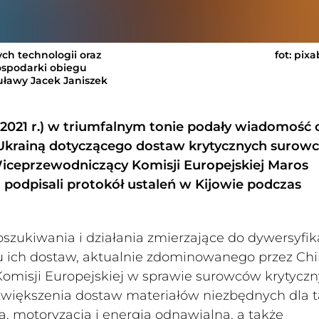
ch technologii oraz
fot: pix
ospodarki obiegu
uławy Jacek Janiszek
.2021 r.) w triumfalnym tonie podały wiadomość 
z Ukrainą dotyczącego dostaw krytycznych surow
iceprzewodniczący Komisji Europejskiej Maros
 podpisali protokół ustaleń w Kijowie podczas
zukiwania i działania zmierzające do dywersyfika
ku ich dostaw, aktualnie zdominowanego przez Chi
a Komisji Europejskiej w sprawie surowców krytycz
 zwiększenia dostaw materiałów niezbędnych dla t
ka, motoryzacja i energia odnawialna, a także