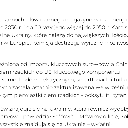
ów e-samochodów i samego magazynowania energii
o 2030 r. i do 60 razy jego więcej do 2050 r. Komis
lne Ukrainy, które należą do największych ilościo
 w Europie. Komisja dostrzega wyraźne możliwoś
leżniona od importu kluczowych surowców, a Chin
 ziem rzadkich do UE, kluczowego komponentu
amochodów elektrycznych, smartfonach i turbi
nych została ostatnio zaktualizowana we wrześniu
ym pierwiastki ziem rzadkich - boksyt, lit i tytan.
owców znajduje się na Ukrainie, która również wydo
rałów – powiedział Šefčovič. - Mówimy o licie, kob
zystkie znajdują się na Ukrainie – wyjaśnił