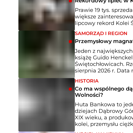
Rekordowy lipiec w K
Prawie 19 tys. sprzed
większe zainteresowan
lipcowy rekord Kolei Ś
SAMORZĄD I REGION
Przemysłowy magnat 
Jeden z największyc
książę Guido Henckel
Świętochłowicach. Rze
sierpnia 2026 r. Data
HISTORIA
Co ma wspólnego dą
Wolności?
Huta Bankowa to jed
dziejach Dąbrowy Górn
XIX wieku, a produkow
kolei, przemysłu cięż