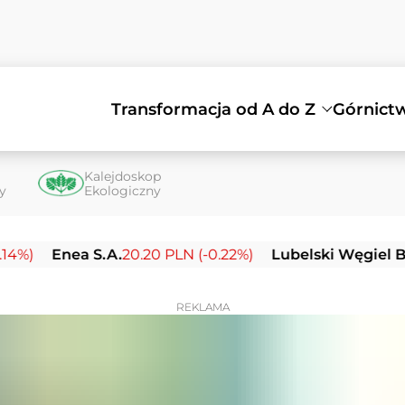
Transformacja od A do Z
Górnict
Kalejdoskop
ty
Ekologiczny
nea S.A.
20.20 PLN (-0.22%)
Lubelski Węgiel Bogdanka
REKLAMA