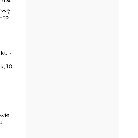
stów
łowę
– to
ku -
k, 10
owie
o