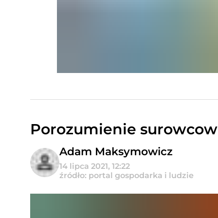
Porozumienie surowcowe 
Adam Maksymowicz
14 lipca 2021, 12:22
źródło: portal gospodarka i ludzie