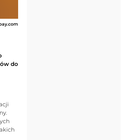
abay.com
o
ców do
cji
ny.
nych
akich