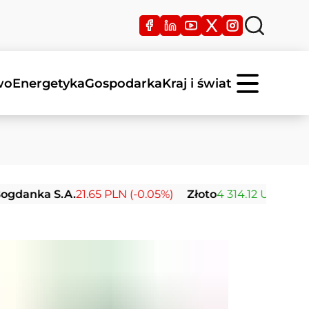
wo
Energetyka
Gospodarka
Kraj i świat
 S.A.
21.65 PLN (-0.05%)
Złoto
4 314.12 USD (+1.74%)
Sr