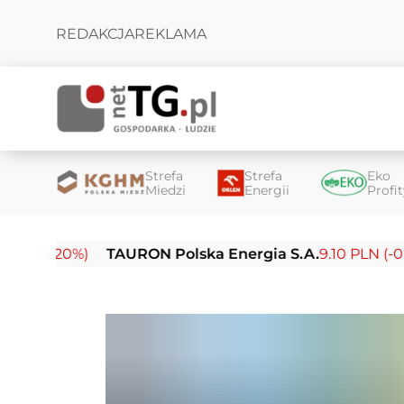
REDAKCJA
REKLAMA
Strefa
Strefa
Eko
Miedzi
Energii
Profi
20%)
TAURON Polska Energia S.A.
9.10 PLN (-0.14%)
E