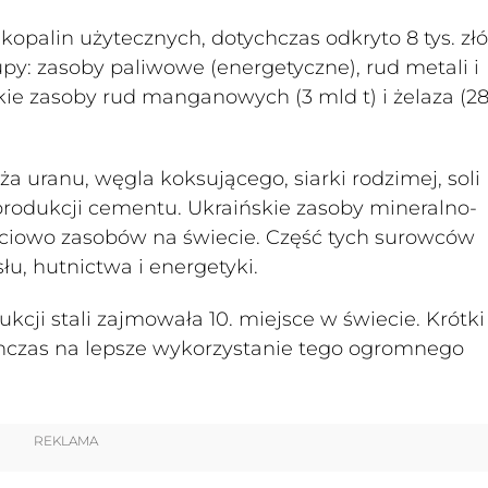
opalin użytecznych, dotychczas odkryto 8 tys. złó
upy: zasoby paliwowe (energetyczne), rud metali i
kie zasoby rud manganowych (3 mld t) i żelaza (2
ża uranu, węgla koksującego, siarki rodzimej, soli
rodukcji cementu. Ukraińskie zasoby mineralno-
ściowo zasobów na świecie. Część tych surowców
u, hutnictwa i energetyki.
kcji stali zajmowała 10. miejsce w świecie. Krótki
chczas na lepsze wykorzystanie tego ogromnego
REKLAMA