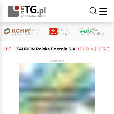
Strefa
Strefa
Eko
Miedzi
Energii
Profity
%)
TAURON Polska Energia S.A.
9.10 PLN (-0.13%)
Ene
REKLAMA