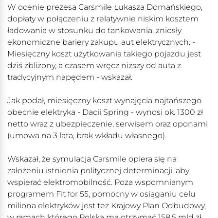
W ocenie prezesa Carsmile Łukasza Domańskiego,
dopłaty w połączeniu z relatywnie niskim kosztem
ładowania w stosunku do tankowania, zniosły
ekonomiczne bariery zakupu aut elektrycznych. -
Miesięczny koszt użytkowania takiego pojazdu jest
dziś zbliżony, a czasem wręcz niższy od auta z
tradycyjnym napędem - wskazał.
Jak podał, miesięczny koszt wynajęcia najtańszego
obecnie elektryka - Dacii Spring - wynosi ok. 1300 zł
netto wraz z ubezpieczenie, serwisem oraz oponami
(umowa na 3 lata, brak wkładu własnego).
Wskazał, że symulacja Carsmile opiera się na
założeniu istnienia politycznej determinacji, aby
wspierać elektromobilność. Poza wspomnianym
programem Fit for 55, pomocny w osiąganiu celu
miliona elektryków jest też Krajowy Plan Odbudowy,
w ramach którego Polska ma otrzymać 158,5 mld zł.