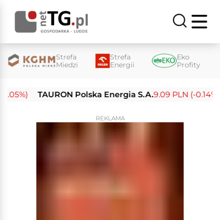
Strefa
Strefa
Eko
Miedzi
Energii
Profity
05%)
TAURON Polska Energia S.A.
9.09 PLN (-0.14%)
REKLAMA