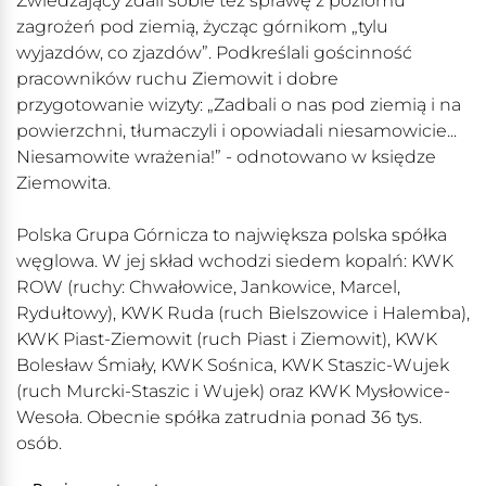
Zwiedzający zdali sobie też sprawę z poziomu
zagrożeń pod ziemią, życząc górnikom „tylu
wyjazdów, co zjazdów”. Podkreślali gościnność
pracowników ruchu Ziemowit i dobre
przygotowanie wizyty: „Zadbali o nas pod ziemią i na
powierzchni, tłumaczyli i opowiadali niesamowicie...
Niesamowite wrażenia!” - odnotowano w księdze
Ziemowita.
Polska Grupa Górnicza to największa polska spółka
węglowa. W jej skład wchodzi siedem kopalń: KWK
ROW (ruchy: Chwałowice, Jankowice, Marcel,
Rydułtowy), KWK Ruda (ruch Bielszowice i Halemba),
KWK Piast-Ziemowit (ruch Piast i Ziemowit), KWK
Bolesław Śmiały, KWK Sośnica, KWK Staszic-Wujek
(ruch Murcki-Staszic i Wujek) oraz KWK Mysłowice-
Wesoła. Obecnie spółka zatrudnia ponad 36 tys.
osób.