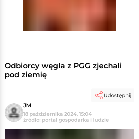
Odbiorcy węgla z PGG zjechali
pod ziemię
Udostępnij
JM
18 października 2024, 15:04
źródło: portal gospodarka i ludzie