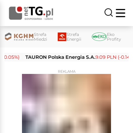
Strefa
Strefa
Eko
Miedzi
Energii
Profity
0.05%)
TAURON Polska Energia S.A.
9.09 PLN (-0.14%)
REKLAMA