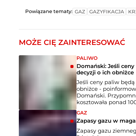
Powiązane tematy:
GAZ
GAZYFIKACJA
KR
MOŻE CIĘ ZAINTERESOWAĆ
PALIWO
Domański: Jeśli cen
decyzji o ich obniżce
Jeśli ceny paliw będą
obniżce - poinformow
Domański. Przypomni
kosztowała ponad 100
GAZ
Zapasy gazu w magaz
Zapasy gazu ziemneg