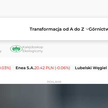
Transformacja od A do Z
Górnict
Kalejdoskop
ty
Ekologiczny
Enea S.A.
20.42 PLN (-0.06%)
Lubelski Węgiel Bogdank
REKLAMA