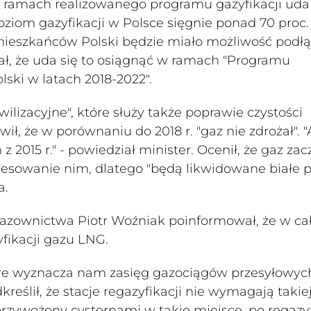
 w ramach realizowanego programu gazyfikacji uda
poziom gazyfikacji w Polsce sięgnie ponad 70 proc.
c. mieszkańców Polski będzie miało możliwość podł
zał, że uda się to osiągnąć w ramach "Programu
lski w latach 2018-2022".
wilizacyjne", które służy także poprawie czystości
ł, że w porównaniu do 2018 r. "gaz nie zdrożał". "
 z 2015 r." - powiedział minister. Ocenił, że gaz za
teresowanie nim, dlatego "będą likwidowane białe 
a.
azownictwa Piotr Woźniak poinformował, że w cał
yfikacji gazu LNG.
óre wyznacza nam zasięg gazociągów przesyłowyc
eślił, że stacje regazyfikacji nie wymagają takiej 
rzywożony cysternami w takie miejsce, po regazyf