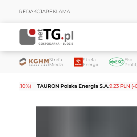
REDAKCJA
REKLAMA
Strefa
Strefa
Eko
Miedzi
Energii
Profi
10%)
TAURON Polska Energia S.A.
9.23 PLN (-0.03%)