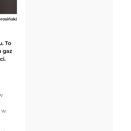
orosiński
u. To
u gaz
i.
aw
a w