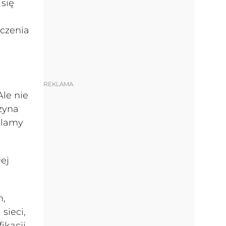
 się
ączenia
REKLAMA
Ale nie
czyna
plamy
ej
h,
sieci,
ikacji