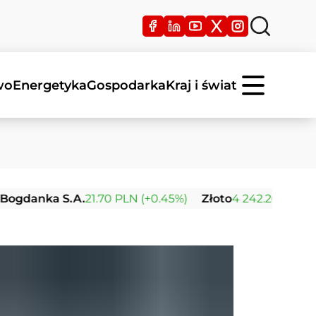
wo
Energetyka
Gospodarka
Kraj i świat
a S.A.
21.70 PLN (+0.45%)
Złoto
4 242.26 USD (+0.04%)