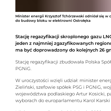
Minister energii Krzysztof Tchórzewski odniósł się w
do budowy bloku w elektrowni Ostrołęka
Stację regazyfikacji skroplonego gazu L
jeden z najmniej zgazyfikowanych regio
ma być doprowadzony do kolejnych 26 gmi
Stację regazyfikacji zbudowała Polska Sp
PGNiG.
W uroczystości wzięli udział: minister ene
Zieliński, szefowie spółek PSG i PGNiG, 
województwa podlaskiego Artur Kosicki, p
wyborach do europarlamentu Karol Karski i