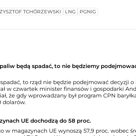
ZYSZTOF TCHÓRZEWSKI
LNG
PGNIG
y paliw będą spadać, to nie będziemy podejmowa
 spadać, to rząd nie będzie podejmować decyzji o 
ał w czwartek minister finansów i gospodarki And
ał, że gdy wprowadzany był program CPN baryłk
 dolarów.
ynach UE dochodzą do 58 proc.
o w magazynach UE wynoszą 57,9 proc. wobec śr