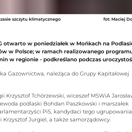
 czasie szczytu klimatycznego
fot: Maciej D
NG otwarto w poniedziałek w Mońkach na Podlasi
nów w Polsce; w ramach realizowanego program
n w regionie - podkreślano podczas uroczystośc
ółka Gazownictwa, należąca do Grupy Kapitałowej
rgii Krzysztof Tchórzewski, wiceszef MSWiA Jarosł
wojewoda podlaski Bohdan Paszkowski i marszałek
arlamentarzyści PiS, kandydaci tego ugrupowani
 Krzysztof Jurgiel, a także samorządowcy.