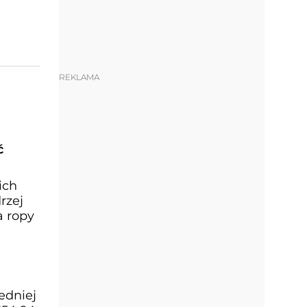
REKLAMA
ć
ich
rzej
a ropy
edniej