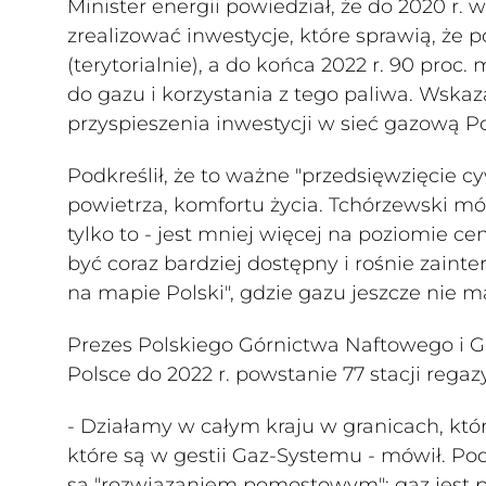
Minister energii powiedział, że do 2020 r.
zrealizować inwestycje, które sprawią, że 
(terytorialnie), a do końca 2022 r. 90 pro
do gazu i korzystania z tego paliwa. Wska
przyspieszenia inwestycji w sieć gazową Po
Podkreślił, że to ważne "przedsięwzięcie cy
powietrza, komfortu życia. Tchórzewski mówi
tylko to - jest mniej więcej na poziomie cen
być coraz bardziej dostępny i rośnie zain
na mapie Polski", gdzie gazu jeszcze nie m
Prezes Polskiego Górnictwa Naftowego i G
Polsce do 2022 r. powstanie 77 stacji regaz
- Działamy w całym kraju w granicach, kt
które są w gestii Gaz-Systemu - mówił. Podkr
są "rozwiązaniem pomostowym"; gaz jest p