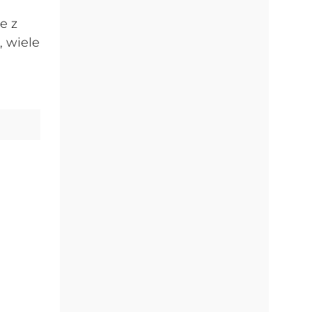
e z
, wiele