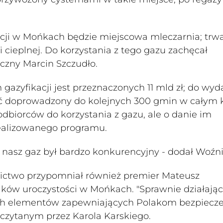
cji w Mońkach będzie miejscowa mleczarnia; trwa
 cieplnej. Do korzystania z tego gazu zachęcał
czny Marcin Szczudło.
 gazyfikacji jest przeznaczonych 11 mld zł; do wyd
 być doprowadzony do kolejnych 300 gmin w całym k
 odbiorców do korzystania z gazu, ale o danie im
 realizowanego programu.
 nasz gaz był bardzo konkurencyjny - dodał Woźni
nictwo przypomniał również premier Mateusz
ników uroczystości w Mońkach. "Sprawnie działają
ych elementów zapewniających Polakom bezpiecz
dczytanym przez Karola Karskiego.