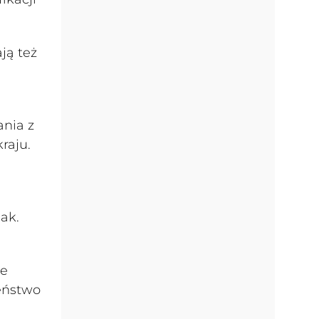
ją też
ania z
raju.
ak.
ce
eństwo