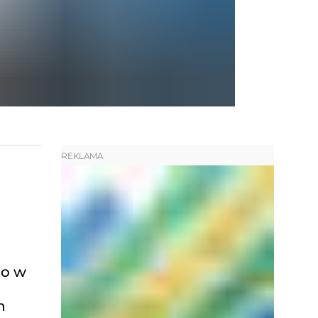
REKLAMA
do w
h