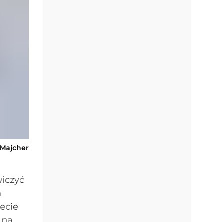
-Majcher
iczyć
a
ecie
 na