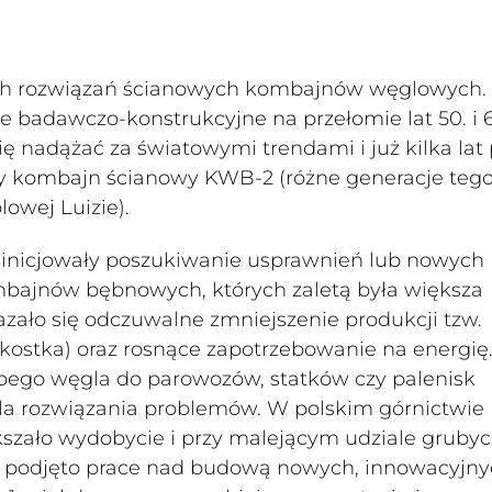
ch rozwiązań ścianowych kombajnów węglowych. 
e badawczo-konstrukcyjne na przełomie lat 50. i 
się nadążać za światowymi trendami i już kilka lat
y kombajn ścianowy KWB-2 (różne generacje tego
owej Luizie).
 inicjowały poszukiwanie usprawnień lub nowych
bajnów bębnowych, których zaletą była większa
zało się odczuwalne zmniejszenie produkcji tzw.
kostka) oraz rosnące zapotrzebowanie na energię
rubego węgla do parowozów, statków czy palenisk
la rozwiązania problemów. W polskim górnictwie
szało wydobycie i przy malejącym udziale gruby
eż podjęto prace nad budową nowych, innowacyjn