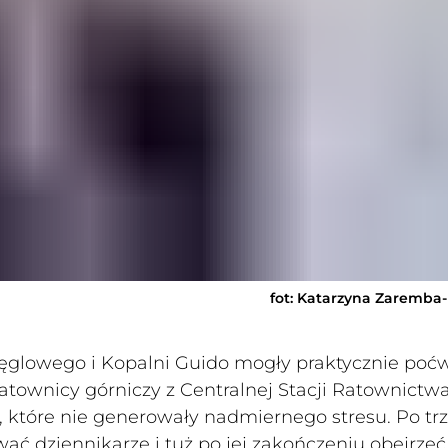
fot: Katarzyna Zaremba
glowego i Kopalni Guido mogły praktycznie poćw
ratownicy górniczy z Centralnej Stacji Ratownictw
które nie generowały nadmiernego stresu. Po trz
ać dziennikarze i tuż po jej zakończeniu obejrzeć