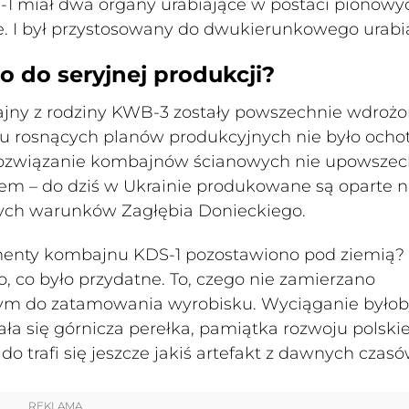
1 miał dwa organy urabiające w postaci pionowy
. I był przystosowany do dwukierunkowego urabi
o do seryjnej produkcji?
jny z rodziny KWB-3 zostały powszechnie wdroż
u rosnących planów produkcyjnych nie było ocho
 rozwiązanie kombajnów ścianowych nie upowszec
em – do dziś w Ukrainie produkowane są oparte n
ych warunków Zagłębia Donieckiego.
gmenty kombajnu KDS-1 pozostawiono pod ziemią?
, co było przydatne. To, czego nie zamierzano
ym do zatamowania wyrobisku. Wyciąganie byłob
ła się górnicza perełka, pamiątka rozwoju polski
o trafi się jeszcze jakiś artefakt z dawnych czasó
REKLAMA