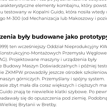
charakterystyczne elementy kombajnu, który powst
roku testowany w Kopalni Guido, która nosiła wted
o M-300 (od Mechanizacja lub Makoszowy i poz
zenia były budowane jako prototyp
7-1999) ten wcześniejszy Oddział Nieprodukcyjny K
 Konstrukcyjno-Montażowych Przemysłu Węglow
G). Projektowane maszyny i urządzenia były
e Budowy Maszyn Doświadczalnych i później tes
ie ZKMPW prowadziły jeszcze ośrodek szkoleniow
aszyn górniczych. Przemyślany i spójny system.
sie zbyt mała dla coraz większych i cięższych m
i Guido znają te niewielkie klatki szybowe. Po pe
 nadawały się do opuszczenia pod ziemię. Podobn
ielkiej Brytanii w Bretby.