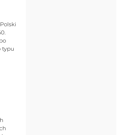
Polski
60.
 po
 typu
.
ch
ych