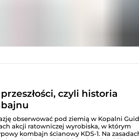
rzeszłości, czyli historia
mbajnu
azję obserwować pod ziemią w Kopalni Gui
ach akcji ratowniczej wyrobiska, w którym
otypowy kombajn ścianowy KDS-1. Na zasadac