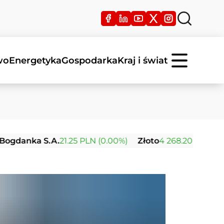
wo
Energetyka
Gospodarka
Kraj i świat
a S.A.
21.25 PLN (0.00%)
Złoto
4 268.20 USD (+0.50%)