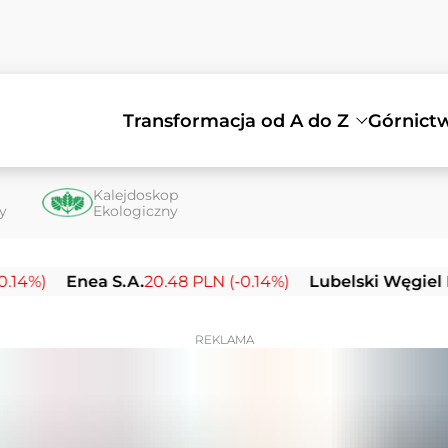
Transformacja od A do Z
Górnict
Kalejdoskop
ty
Ekologiczny
Enea S.A.
20.48 PLN (-0.14%)
Lubelski Węgiel Bogdank
REKLAMA