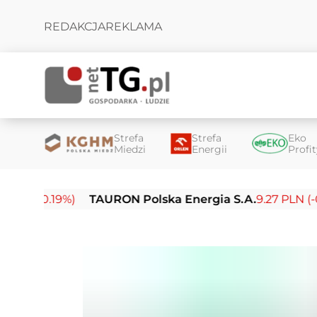
REDAKCJA
REKLAMA
Strefa
Strefa
Eko
Miedzi
Energii
Profi
.19%)
TAURON Polska Energia S.A.
9.27 PLN (-0.14%)