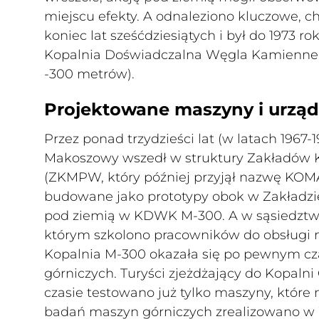
miejscu efekty. A odnaleziono kluczowe, 
koniec lat sześćdziesiątych i był do 1973 
Kopalnia Doświadczalna Węgla Kamienneg
-300 metrów).
Projektowane maszyny i urząd
Przez ponad trzydzieści lat (w latach 196
Makoszowy wszedł w struktury Zakładów
(ZKMPW, który później przyjął nazwę KOMA
budowane jako prototypy obok w Zakładzi
pod ziemią w KDWK M-300. A w sąsiedztw
którym szkolono pracowników do obsługi m
Kopalnia M-300 okazała się po pewnym cza
górniczych. Turyści zjeżdżający do Kopaln
czasie testowano już tylko maszyny, które
badań maszyn górniczych zrealizowano w W