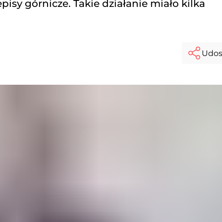
pisy górnicze. Takie działanie miało kilka
Udos