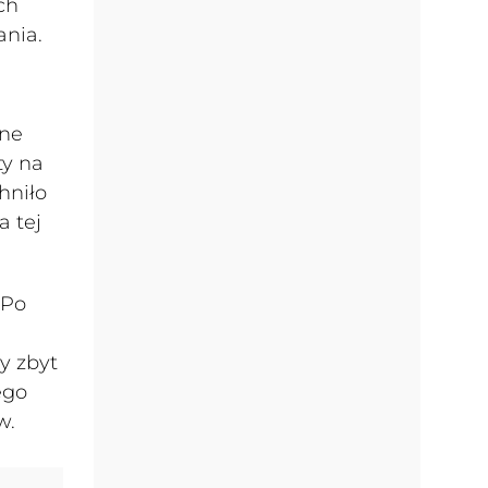
ch
ania.
one
ty na
hniło
a tej
 Po
y zbyt
ego
w.