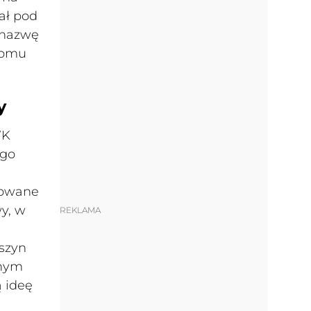
ał pod
y nazwę
iomu
y
WK
ego
towane
y, w
REKLAMA
aszyn
wnym
ą ideę