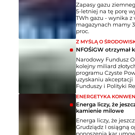
Zapasy gazu ziemneg
5-letniej na tę porę 
TWh gazu - wynika z w
magazynach mamy 31,8
proc.
Z MYŚLĄ O ŚRODOWIS
NFOŚiGW otrzymał ko
Narodowy Fundusz Oc
kolejny miliard złot
programu Czyste Powi
uzyskaniu akceptacji 
Funduszy i Polityki Re
ENERGETYKA KONWE
Energa liczy, że jes
kamienie milowe
Energa liczy, że jesz
Grudziądz I osiągną 
ponoszenia kar umow