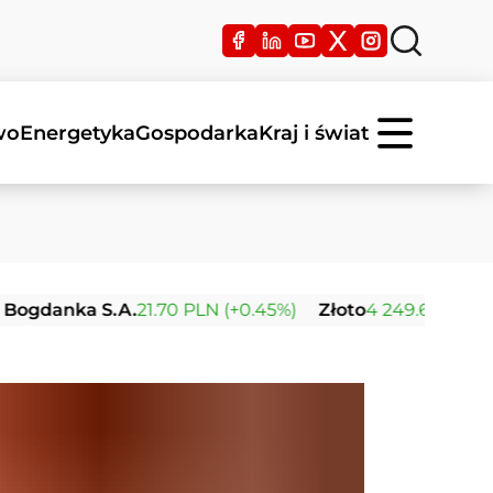
wo
Energetyka
Gospodarka
Kraj i świat
nka S.A.
21.70 PLN (+0.45%)
Złoto
4 249.66 USD (+0.06