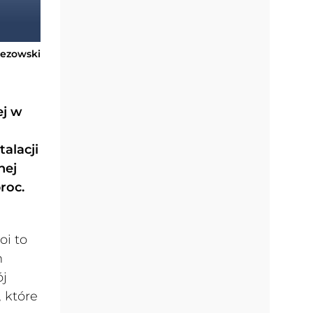
rezowski
ej w
alacji
nej
roc.
oi to
m
ój
 które