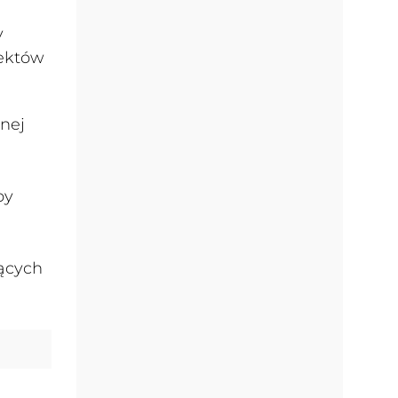
y
jektów
cnej
by
jących