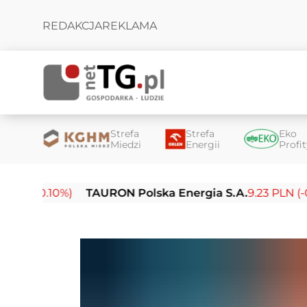
REDAKCJA
REKLAMA
Strefa
Strefa
Eko
Miedzi
Energii
Profi
-0.10%)
TAURON Polska Energia S.A.
9.23 PLN (-0.03%)