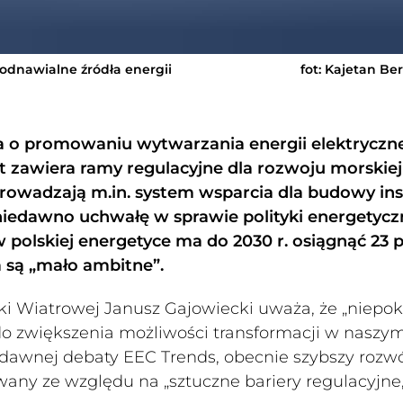
 odnawialne źródła energii
fot: Kajetan Be
wa o promowaniu wytwarzania energii elektryczn
zawiera ramy regulacyjne dla rozwoju morskiej
rowadzają m.in. system wsparcia dla budowy inst
 niedawno uchwałę w sprawie polityki energetycz
w polskiej energetyce ma do 2030 r. osiągnąć 23 p
a są „mało ambitne”.
i Wiatrowej Janusz Gajowiecki uważa, że „niepok
ę do zwiększenia możliwości transformacji w naszy
edawnej debaty EEC Trends, obecnie szybszy rozw
wany ze względu na „sztuczne bariery regulacyjne,