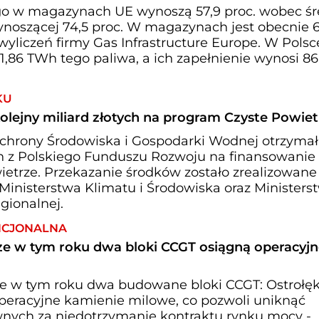
o w magazynach UE wynoszą 57,9 proc. wobec śr
wynoszącej 74,5 proc. W magazynach jest obecnie 
yliczeń firmy Gas Infrastructure Europe. W Polsc
6 TWh tego paliwa, a ich zapełnienie wynosi 86
KU
lejny miliard złotych na program Czyste Powiet
hrony Środowiska i Gospodarki Wodnej otrzymał
ych z Polskiego Funduszu Rozwoju na finansowanie
etrze. Przekazanie środków zostało zrealizowane
Ministerstwa Klimatu i Środowiska oraz Ministers
gionalnej.
NCJONALNA
zcze w tym roku dwa bloki CCGT osiągną operacyj
cze w tym roku dwa budowane bloki CCGT: Ostrołęk
operacyjne kamienie milowe, co pozwoli uniknąć
nych za niedotrzymanie kontraktu rynku mocy -