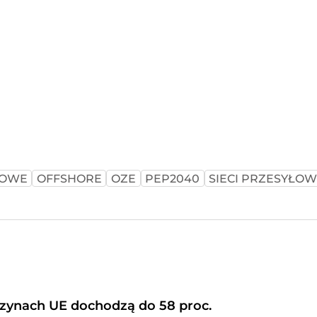
ROWE
OFFSHORE
OZE
PEP2040
SIECI PRZESYŁO
ynach UE dochodzą do 58 proc.