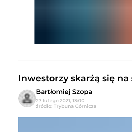
Inwestorzy skarżą się na
Bartłomiej Szopa
27 lutego 2021, 13:00
źródło: Trybuna Górnicza