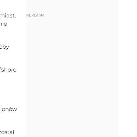
miast,
REKLAMA
nie
róby
fshore
gionów
został