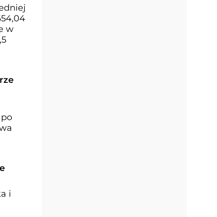
edniej
654,04
e w
,5
rze
 po
twa
ne
a i