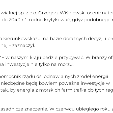
ialnej sp. z o.o. Grzegorz Wiśniewski ocenił nato
i do 2040 r.” trudno krytykować, gdyż podobnego 
go kierunkowskazu, na bazie doraźnych decyzji i p
nej – zaznaczył.
OZE w naszym kraju będzie przybywać. W branży of
a inwestycje nie tylko na morzu.
łnomocnik rządu ds. odnawialnych źródeł energii
rm niezbędne będą bowiem poważne inwestycje w
k, by energia z morskich farm trafiła do tych re
 zasadnicze znaczenie. W czerwcu ubiegłego roku 