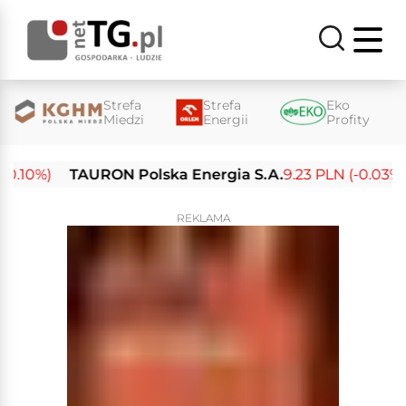
Strefa
Strefa
Eko
Miedzi
Energii
Profity
.10%)
TAURON Polska Energia S.A.
9.23 PLN (-0.03%)
REKLAMA