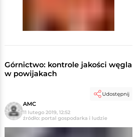
Górnictwo: kontrole jakości węgla
w powijakach
Udostępnij
AMC
11 lutego 2019, 12:52
źródło: portal gospodarka i ludzie