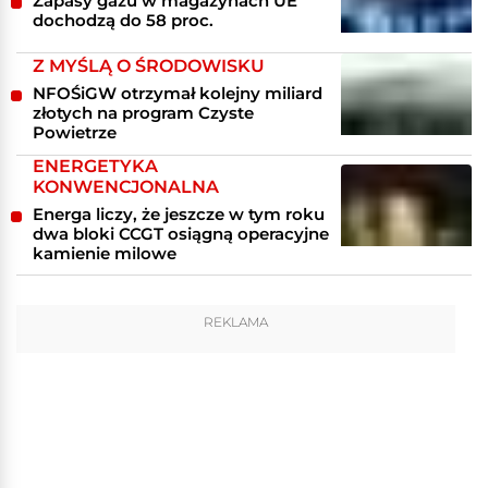
Zapasy gazu w magazynach UE
dochodzą do 58 proc.
Z MYŚLĄ O ŚRODOWISKU
NFOŚiGW otrzymał kolejny miliard
złotych na program Czyste
Powietrze
ENERGETYKA
KONWENCJONALNA
Energa liczy, że jeszcze w tym roku
dwa bloki CCGT osiągną operacyjne
kamienie milowe
REKLAMA