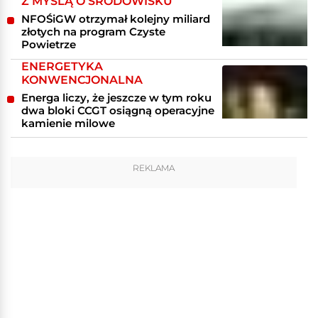
Z MYŚLĄ O ŚRODOWISKU
NFOŚiGW otrzymał kolejny miliard
złotych na program Czyste
Powietrze
ENERGETYKA
KONWENCJONALNA
Energa liczy, że jeszcze w tym roku
dwa bloki CCGT osiągną operacyjne
kamienie milowe
REKLAMA