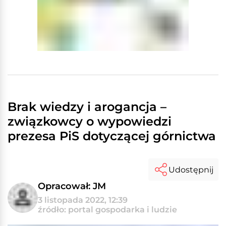
Brak wiedzy i arogancja –
związkowcy o wypowiedzi
prezesa PiS dotyczącej górnictwa
Udostępnij
Opracował: JM
3 listopada 2022, 12:39
źródło: portal gospodarka i ludzie