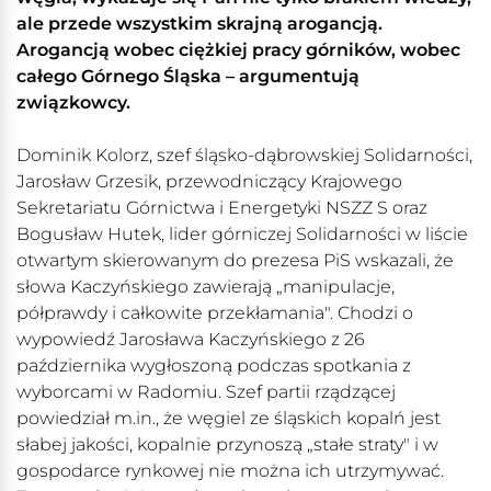
ale przede wszystkim skrajną arogancją.
Arogancją wobec ciężkiej pracy górników, wobec
całego Górnego Śląska – argumentują
związkowcy.
Dominik Kolorz, szef śląsko-dąbrowskiej Solidarności,
Jarosław Grzesik, przewodniczący Krajowego
Sekretariatu Górnictwa i Energetyki NSZZ S oraz
Bogusław Hutek, lider górniczej Solidarności w liście
otwartym skierowanym do prezesa PiS wskazali, że
słowa Kaczyńskiego zawierają „manipulacje,
półprawdy i całkowite przekłamania". Chodzi o
wypowiedź Jarosława Kaczyńskiego z 26
października wygłoszoną podczas spotkania z
wyborcami w Radomiu. Szef partii rządzącej
powiedział m.in., że węgiel ze śląskich kopalń jest
słabej jakości, kopalnie przynoszą „stałe straty" i w
gospodarce rynkowej nie można ich utrzymywać.