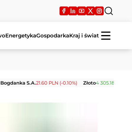
wo
Energetyka
Gospodarka
Kraj i świat
nka S.A.
21.60 PLN (-0.10%)
Złoto
4 305.18 USD (+1.53%)