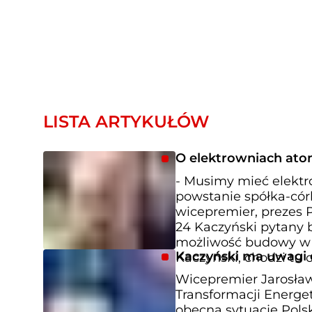
LISTA ARTYKUŁÓW
O elektrowniach ato
- Musimy mieć elektr
powstanie spółka-córk
wicepremier, prezes 
24 Kaczyński pytany 
możliwość budowy w 
Kaczyński ma uwagi 
Kaczyński, chodzi tu 
Wicepremier Jarosław
Transformacji Energe
obecną sytuację Polsk