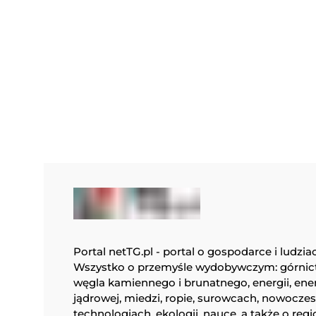
Portal netTG.pl - portal o gospodarce i ludzia
Wszystko o przemyśle wydobywczym: górnic
węgla kamiennego i brunatnego, energii, ene
jądrowej, miedzi, ropie, surowcach, nowocze
technologiach, ekologii, nauce, a także o regi