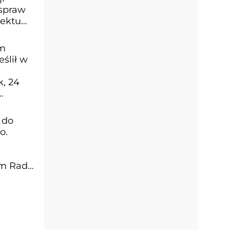
 spraw
jektu
em
ślił w
m
k, 24
 do
o.
um Rady