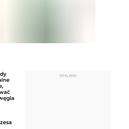
edy
REKLAMA
alne
e,
ować
węgla
zesa