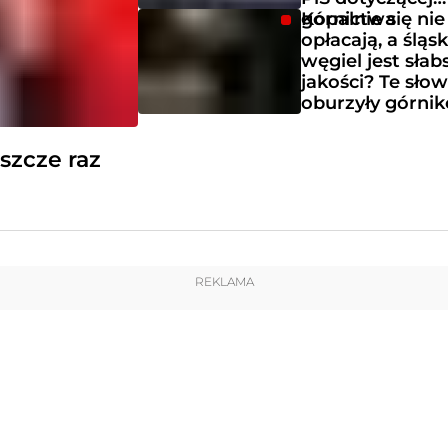
górnictwa
Kopalnie się nie
opłacają, a śląsk
węgiel jest słab
jakości? Te sło
oburzyły górni
eszcze raz
REKLAMA