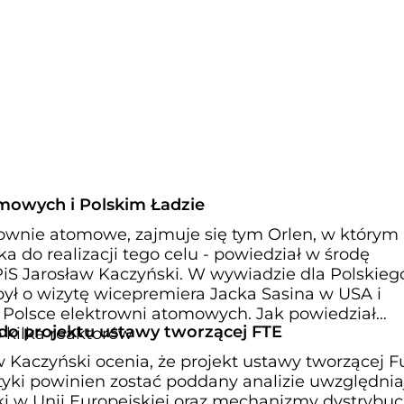
mowych i Polskim Ładzie
ownie atomowe, zajmuje się tym Orlen, w którym
a do realizacji tego celu - powiedział w środę
PiS Jarosław Kaczyński. W wywiadzie dla Polskieg
był o wizytę wicepremiera Jacka Sasina w USA i
Polsce elektrowni atomowych. Jak powiedział
do projektu ustawy tworzącej FTE
o kilka reaktorów
 Kaczyński ocenia, że projekt ustawy tworzącej 
tyki powinien zostać poddany analizie uwzględnia
i w Unii Europejskiej oraz mechanizmy dystrybucj