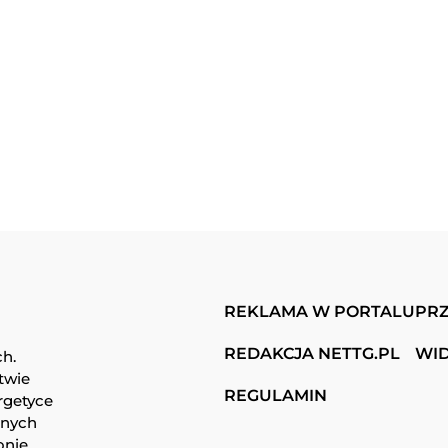
REKLAMA W PORTALU
PRZ
REDAKCJA NETTG.PL
WI
ch.
twie
REGULAMIN
rgetyce
snych
onie.