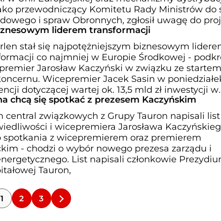
jako przewodniczący Komitetu Rady Ministrów do
owego i spraw Obronnych, zgłosił uwagę do pro
biznesowym liderem transformacji
Orlen stał się najpotężniejszym biznesowym lider
ormacji co najmniej w Europie Środkowej - podkre
cepremier Jarosław Kaczyński w związku ze starte
 koncernu. Wicepremier Jacek Sasin w poniedziałe
cji dotyczącej wartej ok. 13,5 mld zł inwestycji w
a chcą się spotkać z prezesem Kaczyńskim
h central związkowych z Grupy Tauron napisali list
wiedliwości i wicepremiera Jarosława Kaczyńskieg
o spotkania z wicepremierem oraz premierem
im - chodzi o wybór nowego prezesa zarządu i
energetycznego. List napisali członkowie Prezydi
itałowej Tauron,
1
2
3