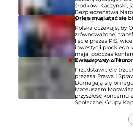
środków. Kaczyński, 
Bezpieczeństwa Narod
Orlen musi stać się 
zmiany Prawa
Polska oczekuje, by 
zrównoważonej transf
liście prezes PiS, wi
inwestycji płockiego
maja, podczas konferen
Związkowcy z Tauron
budowę kompleksu
Przedstawiciele trzec
prezesa Prawa i Spra
Domagają się pilneg
Mateuszem Morawieck
przyszłość koncernu 
Społecznej Grupy Kap