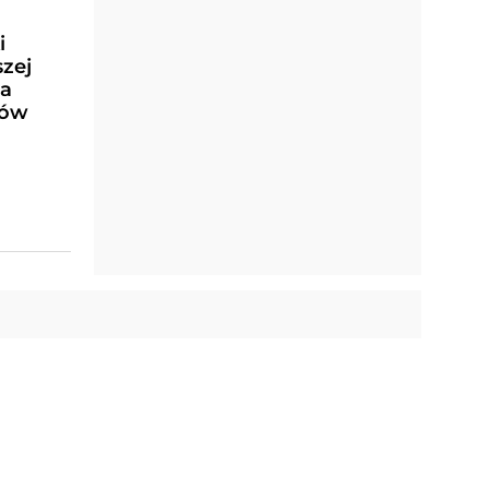
i
szej
wa
ków