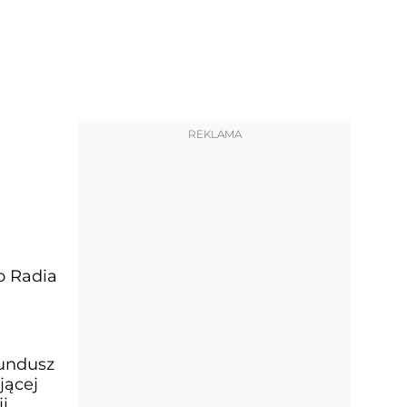
REKLAMA
o Radia
Fundusz
jącej
i