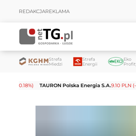
REDAKCJA
REKLAMA
Strefa
Strefa
Eko
Miedzi
Energii
Profi
(-0.18%)
TAURON Polska Energia S.A.
9.10 PLN (-0.14%)