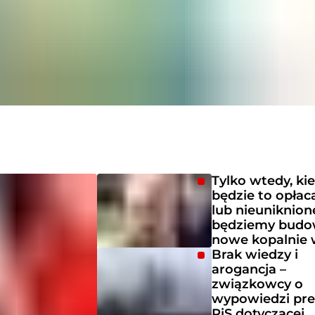
Tylko wtedy, ki
będzie to opłac
lub nieuniknion
będziemy bud
nowe kopalnie 
Brak wiedzy i
arogancja –
związkowcy o
wypowiedzi pre
PiS dotyczącej