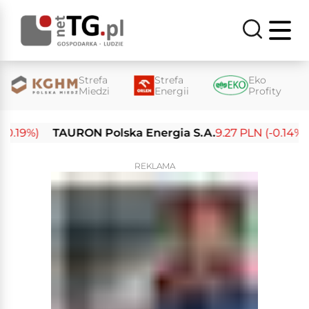
Strefa
Strefa
Eko
Miedzi
Energii
Profity
19%)
TAURON Polska Energia S.A.
9.27 PLN (-0.14%)
E
REKLAMA