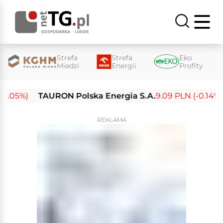
Strefa
Strefa
Eko
Miedzi
Energii
Profity
.05%)
TAURON Polska Energia S.A.
9.09 PLN (-0.14%)
REKLAMA