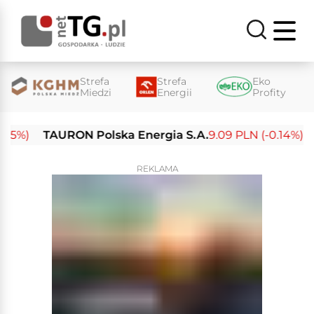
Strefa
Strefa
Eko
Miedzi
Energii
Profity
%)
TAURON Polska Energia S.A.
9.09 PLN (-0.14%)
Ene
REKLAMA