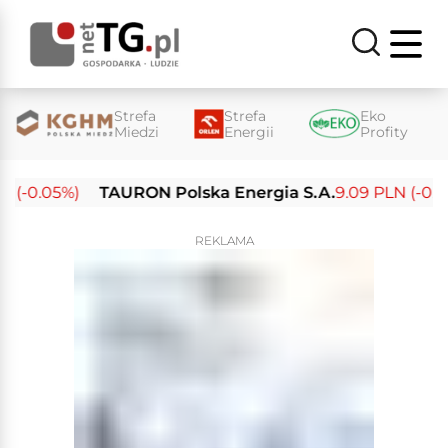
Strefa
Strefa
Eko
Miedzi
Energii
Profity
 (-0.05%)
TAURON Polska Energia S.A.
9.09 PLN (-0.14
REKLAMA