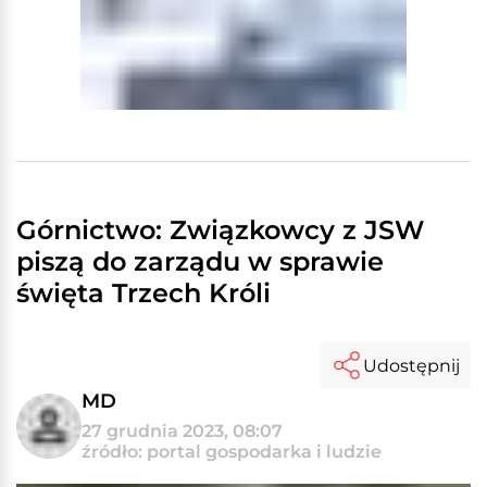
Górnictwo: Związkowcy z JSW
piszą do zarządu w sprawie
święta Trzech Króli
Udostępnij
MD
27 grudnia 2023, 08:07
źródło: portal gospodarka i ludzie