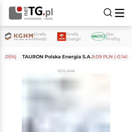
Strefa
Strefa
Eko
Miedzi
Energii
Profity
05%)
TAURON Polska Energia S.A.
9.09 PLN (-0.14%)
E
REKLAMA