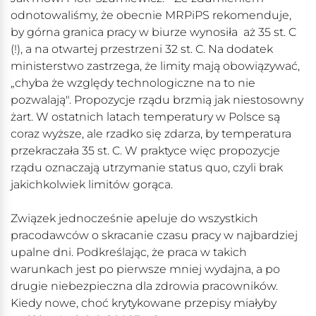
odnotowaliśmy, że obecnie MRPiPS rekomenduje,
by górna granica pracy w biurze wynosiła aż 35 st. C
(!), a na otwartej przestrzeni 32 st. C. Na dodatek
ministerstwo zastrzega, że limity mają obowiązywać,
„chyba że względy technologiczne na to nie
pozwalają". Propozycje rządu brzmią jak niestosowny
żart. W ostatnich latach temperatury w Polsce są
coraz wyższe, ale rzadko się zdarza, by temperatura
przekraczała 35 st. C. W praktyce więc propozycje
rządu oznaczają utrzymanie status quo, czyli brak
jakichkolwiek limitów gorąca.
Związek jednocześnie apeluje do wszystkich
pracodawców o skracanie czasu pracy w najbardziej
upalne dni. Podkreślając, że praca w takich
warunkach jest po pierwsze mniej wydajna, a po
drugie niebezpieczna dla zdrowia pracowników.
Kiedy nowe, choć krytykowane przepisy miałyby