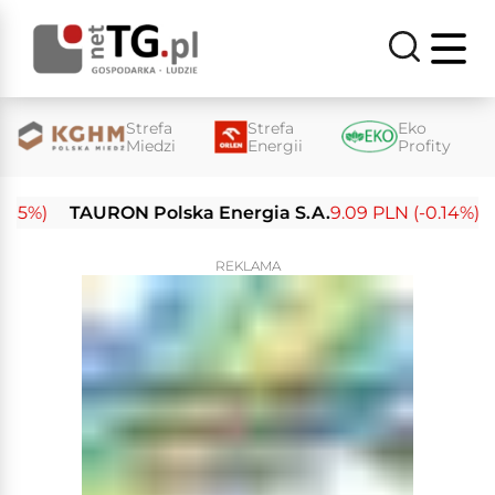
Strefa
Strefa
Eko
Miedzi
Energii
Profity
%)
TAURON Polska Energia S.A.
9.09 PLN (-0.14%)
En
REKLAMA