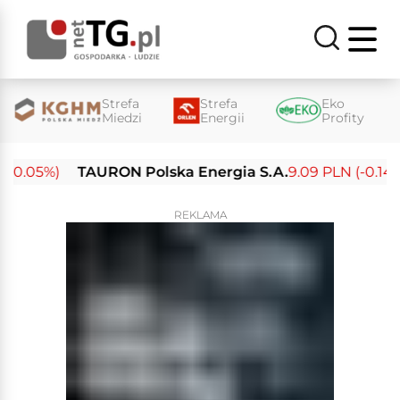
Strefa
Strefa
Eko
Miedzi
Energii
Profity
0.05%)
TAURON Polska Energia S.A.
9.09 PLN (-0.14%)
REKLAMA