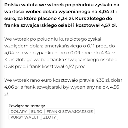
Polska waluta we wtorek po południu zyskała na
wartości wobec dolara wycenianego na 4,04 zł i
euro, za które płacono 4,34 zł. Kurs złotego do
franka szwajcarskiego osłabł i kosztował 4,57 zł.
We wtorek po południu kurs złotego zyskał
względem dolara amerykańskiego o 0,11 proc., do
4,04 zł, a w przypadku euro o 0,09 proc. do 4,34 zł.
Kurs złotego wobec franka szwajcarskiego osłabł o
0,38 proc. i frank kosztował 4,57 proc.
We wtorek rano euro kosztowało prawie 4,35 zł, dolar
4,06 zł, a frank szwajcarski był wyceniany na ok. 4,56
zł.
Powiązane tematy:
DOLARY
EURO
FRANKI SZWAJCARSKIE
KURSY WALUT
ZŁOTY