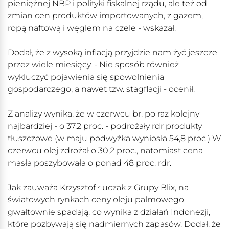
pieniężnej NBP i polityki fiskalnej rządu, ale też od
zmian cen produktów importowanych, z gazem,
ropą naftową i węglem na czele - wskazał.
Dodał, że z wysoką inflacją przyjdzie nam żyć jeszcze
przez wiele miesięcy. - Nie sposób również
wykluczyć pojawienia się spowolnienia
gospodarczego, a nawet tzw. stagflacji - ocenił.
Z analizy wynika, że w czerwcu br. po raz kolejny
najbardziej - o 37,2 proc. - podrożały rdr produkty
tłuszczowe (w maju podwyżka wyniosła 54,8 proc.) W
czerwcu olej zdrożał o 30,2 proc., natomiast cena
masła poszybowała o ponad 48 proc. rdr.
Jak zauważa Krzysztof Łuczak z Grupy Blix, na
światowych rynkach ceny oleju palmowego
gwałtownie spadają, co wynika z działań Indonezji,
które pozbywają się nadmiernych zapasów. Dodał, że