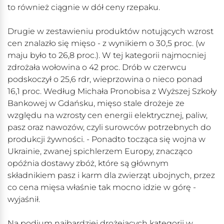
to również ciągnie w dół ceny rzepaku.
Drugie w zestawieniu produktów notujących wzrost
cen znalazło się mięso - z wynikiem o 30,5 proc. (w
maju było to 26,8 proc.). W tej kategorii najmocniej
zdrożała wołowina o 42 proc. Drób w czerwcu
podskoczył o 25,6 rdr, wieprzowina o nieco ponad
16,1 proc. Według Michała Pronobisa z Wyższej Szkoły
Bankowej w Gdańsku, mięso stale drożeje ze
względu na wzrosty cen energii elektrycznej, paliw,
pasz oraz nawozów, czyli surowców potrzebnych do
produkcji żywności. - Ponadto tocząca się wojna w
Ukrainie, zwanej spichlerzem Europy, znacząco
opóźnia dostawy zbóż, które są głównym
składnikiem pasz i karm dla zwierząt ubojnych, przez
co cena mięsa właśnie tak mocno idzie w górę -
wyjaśnił.
Na podium najbardziej drożejących kategorii w