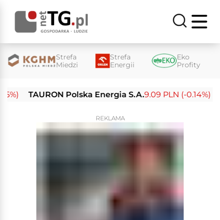
Strefa
Strefa
Eko
Miedzi
Energii
Profity
)
TAURON Polska Energia S.A.
9.09 PLN (-0.14%)
Ene
REKLAMA