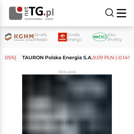
Strefa
Strefa
Eko
Miedzi
Energii
Profity
05%)
TAURON Polska Energia S.A.
9.09 PLN (-0.14%)
E
REKLAMA