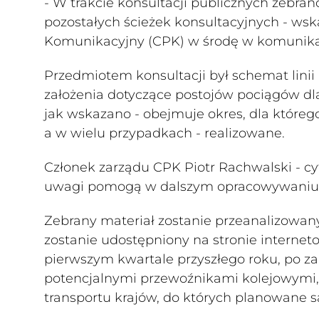
- W trakcie konsultacji publicznych zebra
pozostałych ścieżek konsultacyjnych - wska
Komunikacyjny (CPK) w środę w komunika
Przedmiotem konsultacji był schemat linii
założenia dotyczące postojów pociągów dla 
jak wskazano - obejmuje okres, dla którego 
a w wielu przypadkach - realizowane.
Członek zarządu CPK Piotr Rachwalski - c
uwagi pomogą w dalszym opracowywaniu 
Zebrany materiał zostanie przeanalizowan
zostanie udostępniony na stronie interneto
pierwszym kwartale przyszłego roku, po za
potencjalnymi przewoźnikami kolejowymi, 
transportu krajów, do których planowane s