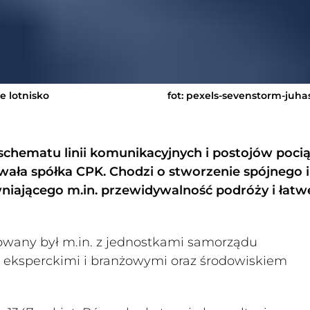
 lotnisko
fot: pexels-sevenstorm-juha
 schematu linii komunikacyjnych i postojów poc
wała spółka CPK. Chodzi o stworzenie spójnego i
iającego m.in. przewidywalność podróży i łatw
owany był m.in. z jednostkami samorządu
i, eksperckimi i branżowymi oraz środowiskiem