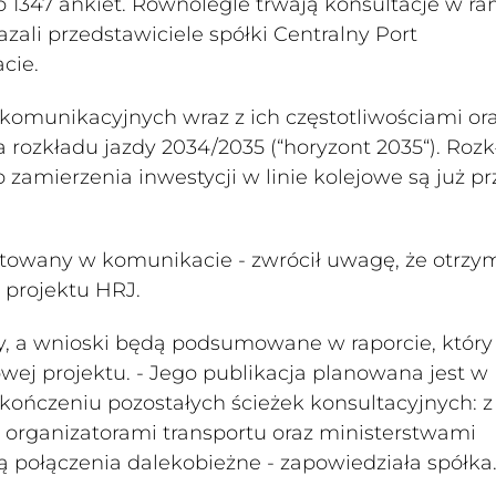
no 1347 ankiet. Równolegle trwają konsultacje w r
zali przedstawiciele spółki Centralny Port
cie.
 komunikacyjnych wraz z ich częstotliwościami or
rozkładu jazdy 2034/2035 (“horyzont 2035“). Rozk
zamierzenia inwestycji w linie kolejowe są już prz
ytowany w komunikacie - zwrócił uwagę, że otrz
projektu HRJ.
y, a wnioski będą podsumowane w raporcie, który
wej projektu. - Jego publikacja planowana jest w
kończeniu pozostałych ścieżek konsultacyjnych: z
organizatorami transportu oraz ministerstwami
ą połączenia dalekobieżne - zapowiedziała spółka