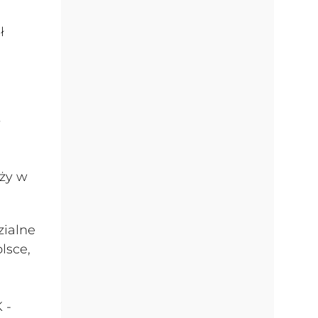
ł
y
óży w
zialne
lsce,
 -