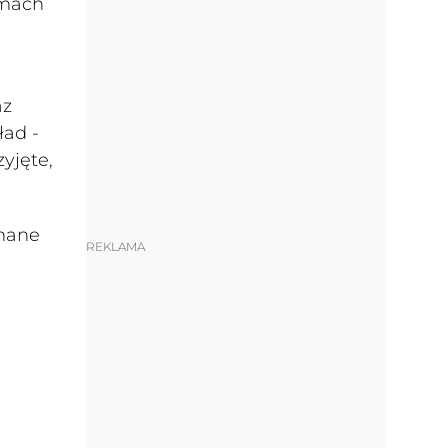
amach
az
ład -
yjęte,
ymane
REKLAMA
.