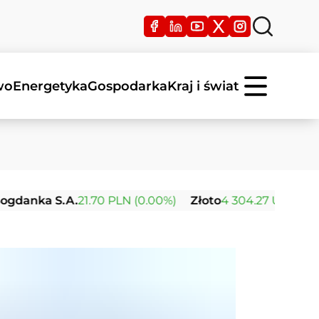
wo
Energetyka
Gospodarka
Kraj i świat
 S.A.
21.70 PLN (0.00%)
Złoto
4 304.27 USD (+1.51%)
Sr