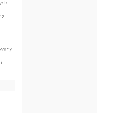
ych
 z
sowany
i