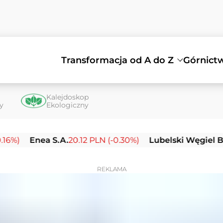
Transformacja od A do Z
Górnict
Kalejdoskop
ty
Ekologiczny
nea S.A.
20.12 PLN (-0.30%)
Lubelski Węgiel Bogdanka
REKLAMA