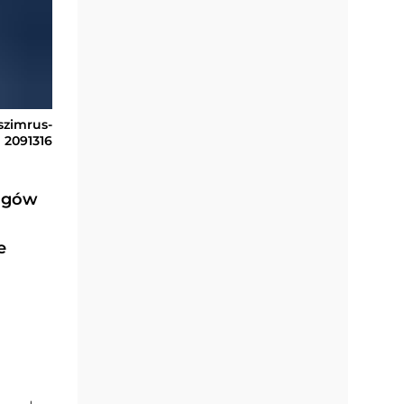
szimrus-
2091316
iągów
e