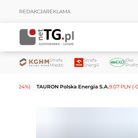
REDAKCJA
REKLAMA
Strefa
Strefa
Eko
Miedzi
Energii
Profi
24%)
TAURON Polska Energia S.A.
9.07 PLN (-0.16%)
E