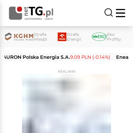
Strefa
Strefa
Eko
Miedzi
Energii
Profity
ON Polska Energia S.A.
9.09 PLN (-0.14%)
Enea S.A.
20
REKLAMA