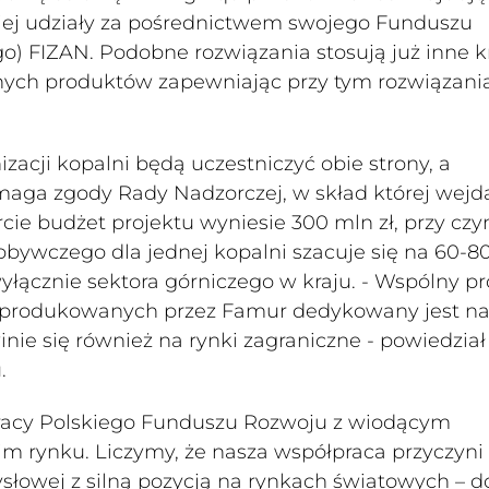
iej udziały za pośrednictwem swojego Funduszu
go) FIZAN. Podobne rozwiązania stosują już inne k
asnych produktów zapewniając przy tym rozwiązani
cji kopalni będą uczestniczyć obie strony, a
ga zgody Rady Nadzorczej, w skład której wejd
rcie budżet projektu wyniesie 300 mln zł, przy cz
ywczego dla jednej kopalni szacuje się na 60-8
yłącznie sektora górniczego w kraju. - Wspólny pr
 produkowanych przez Famur dedykowany jest na
winie się również na rynki zagraniczne - powiedzia
.
łpracy Polskiego Funduszu Rozwoju z wiodącym
 rynku. Liczymy, że nasza współpraca przyczyni 
słowej z silną pozycją na rynkach światowych – d