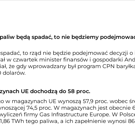
y paliw będą spadać, to nie będziemy podejmowa
 spadać, to rząd nie będzie podejmować decyzji o 
ał w czwartek minister finansów i gospodarki And
ał, że gdy wprowadzany był program CPN baryłk
 dolarów.
ynach UE dochodzą do 58 proc.
o w magazynach UE wynoszą 57,9 proc. wobec śr
wynoszącej 74,5 proc. W magazynach jest obecnie 
yliczeń firmy Gas Infrastructure Europe. W Polsc
6 TWh tego paliwa, a ich zapełnienie wynosi 86