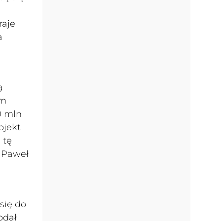
raje
a
ą
ym
0 mln
ojekt
 tę
ł Paweł
się do
odał