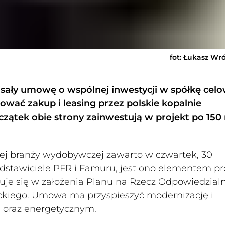
fot: Łukasz Wr
sały umowę o wspólnej inwestycji w spółkę cel
wać zakup i leasing przez polskie kopalnie
ątek obie strony zainwestują w projekt po 150
iej branży wydobywczej zawarto w czwartek, 30
edstawiciele PFR i Famuru, jest ono elementem p
pisuje się w założenia Planu na Rzecz Odpowiedzia
kiego. Umowa ma przyspieszyć modernizację i
 oraz energetycznym.