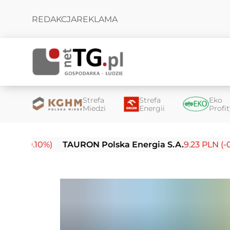
REDAKCJA
REKLAMA
Strefa
Strefa
Eko
Miedzi
Energii
Profi
10%)
TAURON Polska Energia S.A.
9.23 PLN (-0.03%)
E