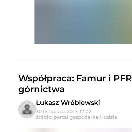
Współpraca: Famur i PF
górnictwa
Łukasz Wróblewski
30 listopada 2017, 17:02
źródło: portal gospodarka i ludzie