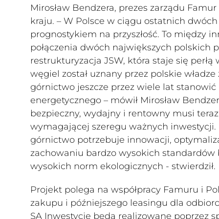
Mirosław Bendzera, prezes zarządu Famur pod
kraju. – W Polsce w ciągu ostatnich dwóch
prognostykiem na przyszłość. To między i
połączenia dwóch największych polskich 
restrukturyzacja JSW, która staje się perł
węgiel został uznany przez polskie władze
górnictwo jeszcze przez wiele lat stanowi
energetycznego – mówił Mirosław Bendzera
bezpieczny, wydajny i rentowny musi teraz 
wymagającej szeregu ważnych inwestycji. 
górnictwo potrzebuje innowacji, optymali
zachowaniu bardzo wysokich standardów 
wysokich norm ekologicznych - stwierdził.
Projekt polega na współpracy Famuru i Po
zakupu i późniejszego leasingu dla odbi
SA Inwestycje będą realizowane poprzez s