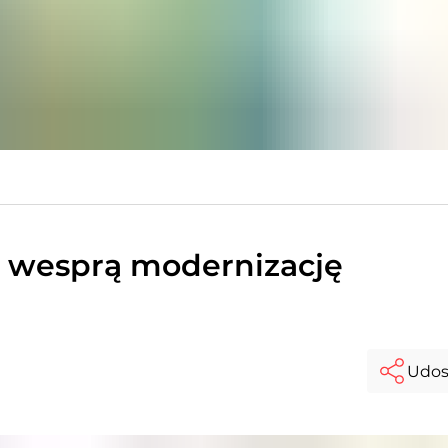
R wesprą modernizację
Udos