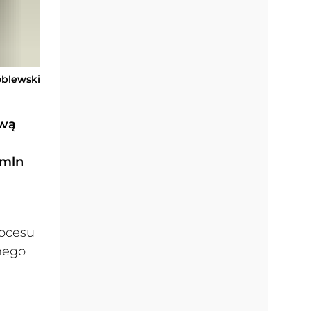
óblewski
ową
 mln
rocesu
lnego