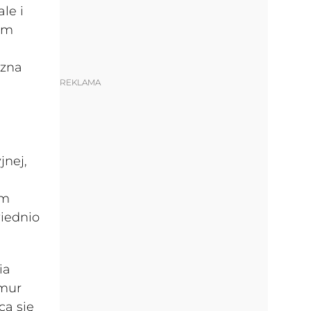
le i
rym
czna
REKLAMA
jnej,
ym
iednio
ia
amur
cą się