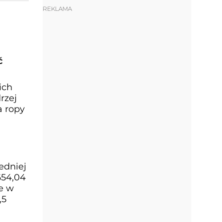
REKLAMA
ć
ich
rzej
a ropy
edniej
654,04
e w
,5