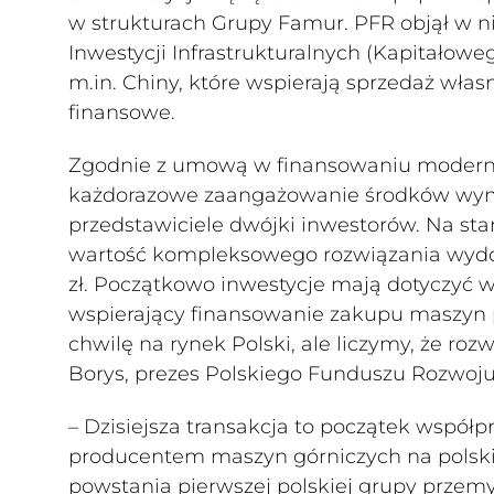
w strukturach Grupy Famur. PFR objął w n
Inwestycji Infrastrukturalnych (Kapitałowe
m.in. Chiny, które wspierają sprzedaż wł
finansowe.
Zgodnie z umową w finansowaniu moderniza
każdorazowe zaangażowanie środków wyma
przedstawiciele dwójki inwestorów. Na sta
wartość kompleksowego rozwiązania wydob
zł. Początkowo inwestycje mają dotyczyć w
wspierający finansowanie zakupu maszyn
chwilę na rynek Polski, ale liczymy, że roz
Borys, prezes Polskiego Funduszu Rozwoju
– Dzisiejsza transakcja to początek wspó
producentem maszyn górniczych na polskim
powstania pierwszej polskiej grupy przemy