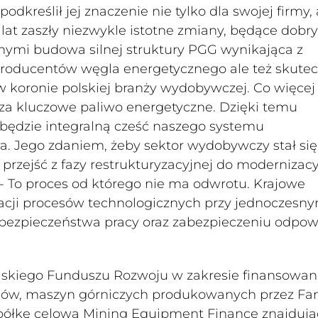
kreślił jej znaczenie nie tylko dla swojej firmy, a
 lat zaszły niezwykle istotne zmiany, będące dob
nnymi budowa silnej struktury PGG wynikająca z
producentów węgla energetycznego ale też skute
ą w koronie polskiej branży wydobywczej. Co więcej
 za kluczowe paliwo energetyczne. Dzięki temu
ć będzie integralną cześć naszego systemu
. Jego zdaniem, żeby sektor wydobywczy stał się
przejść z fazy restrukturyzacyjnej do modernizacy
- To proces od którego nie ma odwrotu. Krajowe
zacji procesów technologicznych przy jednoczesn
bezpieczeństwa pracy oraz zabezpieczeniu odpow
lskiego Funduszu Rozwoju w zakresie finansowan
orców, maszyn górniczych produkowanych przez F
półkę celową Mining Equipment Finance znajdują