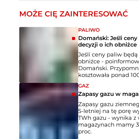
MOŻE CIĘ ZAINTERESOWAĆ
PALIWO
Domański: Jeśli cen
decyzji o ich obniżce
Jeśli ceny paliw będą
obniżce - poinformow
Domański. Przypomni
kosztowała ponad 100
GAZ
Zapasy gazu w magaz
Zapasy gazu ziemneg
5-letniej na tę porę 
TWh gazu - wynika z w
magazynach mamy 31,8
proc.