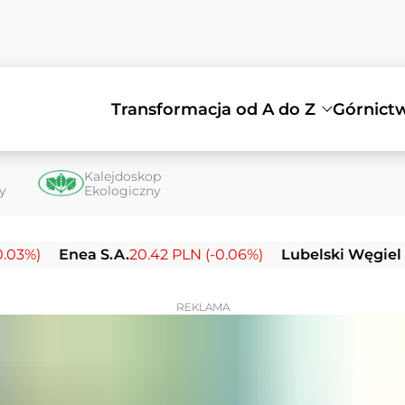
Transformacja od A do Z
Górnict
Kalejdoskop
ty
Ekologiczny
nea S.A.
20.42 PLN (-0.06%)
Lubelski Węgiel Bogdank
REKLAMA