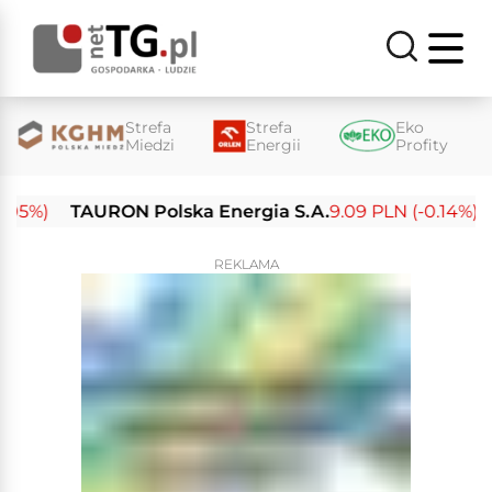
Strefa
Strefa
Eko
Miedzi
Energii
Profity
5%)
TAURON Polska Energia S.A.
9.09 PLN (-0.14%)
E
REKLAMA