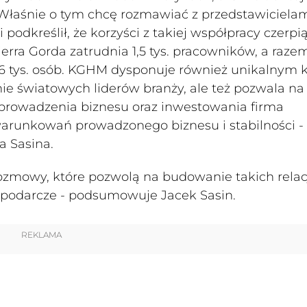
. Właśnie o tym chcę rozmawiać z przedstawiciela
i podkreślił, że korzyści z takiej współpracy czerpi
rra Gorda zatrudnia 1,5 tys. pracowników, a raze
,6 tys. osób. KGHM dysponuje również unikalnym
nie światowych liderów branży, ale też pozwala na
 prowadzenia biznesu oraz inwestowania firma
arunkowań prowadzonego biznesu i stabilności -
a Sasina.
ozmowy, które pozwolą na budowanie takich relacj
spodarcze - podsumowuje Jacek Sasin.
REKLAMA