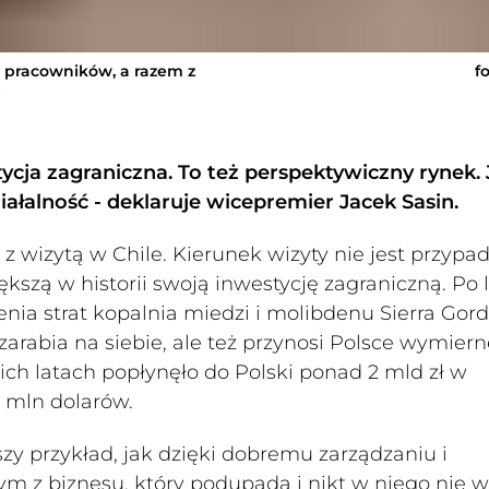
. pracowników, a razem z
f
b
tycja zagraniczna. To też perspektywiczny rynek. J
iałalność - deklaruje wicepremier Jacek Sasin.
wizytą w Chile. Kierunek wizyty nie jest przypa
kszą w historii swoją inwestycję zagraniczną. Po 
nia strat kopalnia miedzi i molibdenu Sierra Gord
 zarabia na siebie, ale też przynosi Polsce wymier
nich latach popłynęło do Polski ponad 2 mld zł w
0 mln dolarów.
zy przykład, jak dzięki dobremu zarządzaniu i
 z biznesu, który podupada i nikt w niego nie wi