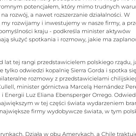
ogromnym potencjałem, który mimo trudnych war
na rozwój, a nawet rozszerzanie działalności. W
my rozwijamy i inwestujemy w nasze firmy, a prz
omyślności kraju - podkreśla minister aktywów
ają służyć spotkania i rozmowy, jakie ma zaplan
lat tej rangi przedstawicielem polskiego rządu, j
e tylko odwiedzi kopalnię Sierra Gorda i spotka się 
ateralne rozmowy z przedstawicielami chilijskie
ullell, minister górnictwa Marcelą Hernández Pere
 i Energii Luz Eliana Ebensperger Orrego. Odwied
 największym w tej części świata wydarzeniem bra
największe firmy wydobywcze świata, w tym pols
ynkach. Działa w obu Amerykach, a Chile traktuj