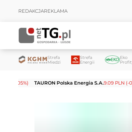
REDAKCJA
REKLAMA
Strefa
Strefa
Eko
Miedzi
Energii
Profi
5%)
TAURON Polska Energia S.A.
9.09 PLN (-0.14%)
E