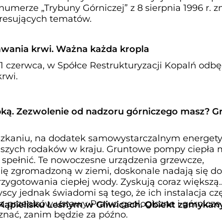
numerze „Trybuny Górniczej” z 8 sierpnia 1996 r. z
teresujących tematów.
wania krwi. Ważna każda kropla
11 czerwca, w Spółce Restrukturyzacji Kopalń odbę
rwi.
ką. Zezwolenie od nadzoru górniczego masz? Gr
kaniu, na dodatek samowystarczalnym energety
naszych rodaków w kraju. Gruntowe pompy ciepła
a spełnić. Te nowoczesne urządzenia grzewcze,
ię zgromadzoną w ziemi, doskonale nadają się do
zygotowania ciepłej wody. Zyskują coraz większą
scy jednak świadomi są tego, że ich instalacja cz
przepisów ustawy Prawo geologiczne i górnicze
Kąpielisku Leśnym w Gliwicach. Obiekt zamykan
znać, zanim będzie za późno.