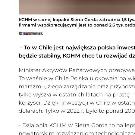
KGHM w samej kopalni Sierra Gorda zatrudnia 1,5 tys
firmami współpracującymi jest to ponad 2,6 tys. osó
Galeria
(13
zdjęć)
- To w Chile jest największa polska inwes
będzie stabilny, KGHM chce tu rozwijać dz
Minister Aktywów Państwowych przebywa z 
To właśnie w Chile Polska ulokowała najwię
marazmu, złego zarządzania oraz przynosze
tylko wyszła w ostatnich latach na prostą i
korzyści. Dzięki inwestycji w Chile w ostat
dolarach. Tylko w 2022 r. było to ponad 20
- Działania KGHM w Sierra Gorda to najleps
nowatorskim rozwiązaniom technologicznym