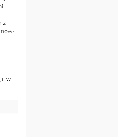
mi
ą
m z
 know-
i, w