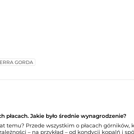
IERRA GORDA
h płacach. Jakie było średnie wynagrodzenie?
lat temu? Przede wszystkim o płacach górników, 
ależności – na przykład – od kondycji kopalń i sp