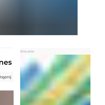
REKLAMA
znes
tępnij