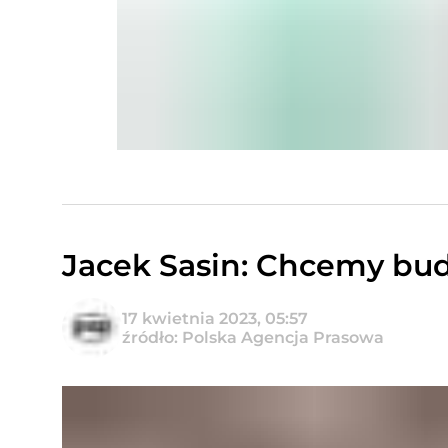
Jacek Sasin: Chcemy budo
17 kwietnia 2023, 05:57
źródło: Polska Agencja Prasowa