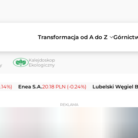
Transformacja od A do Z
Górnict
Kalejdoskop
ty
Ekologiczny
nea S.A.
20.18 PLN (-0.24%)
Lubelski Węgiel Bogdanka 
REKLAMA