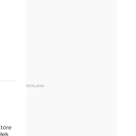
REKLAMA
które
ółek