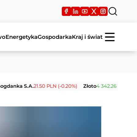
wo
Energetyka
Gospodarka
Kraj i świat
S.A.
21.50 PLN (-0.20%)
Złoto
4 342.26 USD (0.00%)
Sr