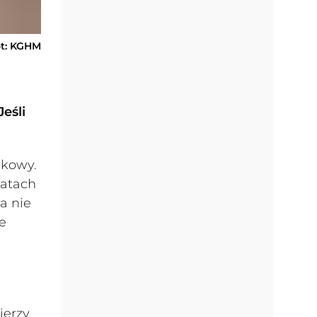
ot: KGHM
eśli
dkowy.
latach
a nie
ne
erzy,