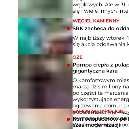
węglowych. Ale w 31. 
się i wiele innych in
WĘGIEL KAMIENNY
SRK zachęca do odda
W najbliższy wtorek, 
się akcja oddawania k
OZE
Pompa ciepła z pułap
gigantyczna kara
O komfortowym miesz
marzą dziś miliony 
po części te marzeni
wykorzystujące energ
ogrzewania domu i pr
SAMORZĄD I REGION
popularność. Nie wszy
wymaga zastosowania 
Koniec spacerów po 
Warto się z nimi zapo
czas modernizacji