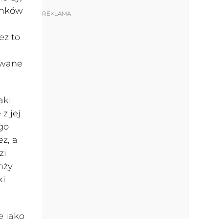
unków
REKLAMA
ez to
owane
aki
z jej
go
z, a
zi
nży
ki
e jako