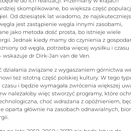
ezbędne do ich realizacji. Przemiany w krajach
ardziej skomplikowane, bo większa część populacji
iel. Od dziesiątek lat wiadomo, że najskutecznie
ęgla jest zastąpienie węgla innymi zasobami,
ane jako metoda dość prosta, bo istnieje wiele
ergii. Jednak kiedy mamy do czynienia z gospodar
leżniony od węgla, potrzeba więcej wysiłku i czasu
 wskazuje dr Dirk-Jan van de Ven.
działania związane z wygaszaniem górnictwa wę
wi też istotną część polskiej kultury. W tego typ
 czasu i będzie wymagała zwrócenia większej uw
ierw należałoby więc stworzyć programy, które och
technologiczna, choć wdrażana z opóźnieniem, bę
nie oparta głównie na zasobach odnawialnych, bio
gii.