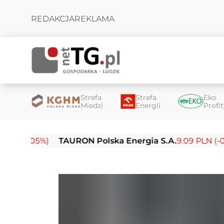
REDAKCJA
REKLAMA
Strefa
Strefa
Eko
Miedzi
Energii
Profi
05%)
TAURON Polska Energia S.A.
9.09 PLN (-0.14%)
E