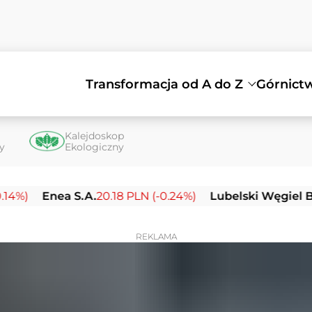
Transformacja od A do Z
Górnict
Kalejdoskop
ty
Ekologiczny
nea S.A.
20.18 PLN (-0.24%)
Lubelski Węgiel Bogdanka
REKLAMA