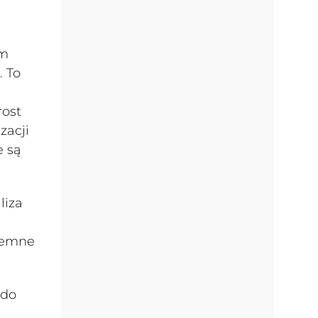
ym
. To
rost
zacji
e są
liza
ajemne
 do