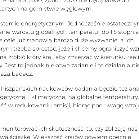
te na lata 2050, 2060 i 2070 nie będą łatwe do
opartych na górnictwie węglowym.
systemie energetycznym. Jednocześnie ostateczn
nie wzrostu globalnych temperatur do 1,5 stopnia
 cele już stanowią bardzo duże wyzwanie, a ich
órym trzeba sprostać, jeżeli chcemy ograniczyć wz
a zrobić który kraj, aby zmierzać w kierunku reali
Jest to jednak niełatwe zadanie i te działania ni
waża badacz.
iszpańskich naukowców badania będzie też ana
etycznej i klimatycznej na globalne temperatury.
ność w redukowaniu emisji, biorąc pod uwagę wz
monitorować ich skuteczność: to, czy zbliżają nas
iwą ścieżkę. Większość krajów bowiem obecnie