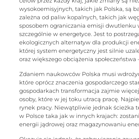
celów przez każdy kraj, jakie zmiany są ni
wysokoemisyjnych, takich jak Polska, są b
zależna od paliw kopalnych, takich jak węg
sposobem ograniczania emisji dwutlenku w
szczególnie w energetyce. Jest to postrzeg
ekologicznych alternatyw dla produkcji en
której system energetyczny jest silnie uza
oraz większego obciążenia społeczeństwa –
Zdaniem naukowców Polska musi wdrożyć 
które oprócz znaczenia gospodarczego stano
gospodarkach transformacja zajmie więcej
osoby, które w jej toku utracą pracę. Najp
rynek pracy. Niewątpliwie jednak ścieżka 
w Polsce taka jak w innych krajach: zosta
energii jądrowej oraz magazynowaniu ener