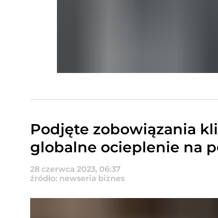
Podjęte zobowiązania k
globalne ocieplenie na p
28 czerwca 2023, 06:37
źródło: newseria biznes