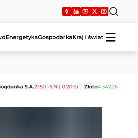
wo
Energetyka
Gospodarka
Kraj i świat
 S.A.
21.50 PLN (-0.20%)
Złoto
4 342.26 USD (0.00%)
S