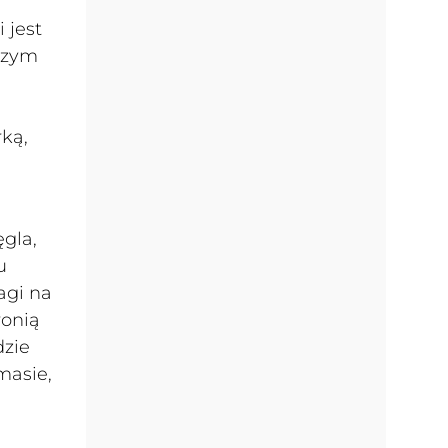
 jest
jszym
ką,
gla,
u
agi na
ronią
dzie
masie,