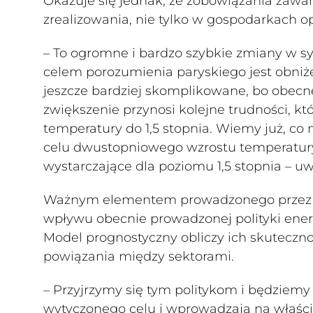
Okazuje się jednak, że zobowiązania zawar
zrealizowania, nie tylko w gospodarkach 
– To ogromne i bardzo szybkie zmiany w 
celem porozumienia paryskiego jest obniże
jeszcze bardziej skomplikowane, bo obecne
zwiększenie przynosi kolejne trudności, kt
temperatury do 1,5 stopnia. Wiemy już, co m
celu dwustopniowego wzrostu temperatury. 
wystarczające dla poziomu 1,5 stopnia – u
Ważnym elementem prowadzonego przez h
wpływu obecnie prowadzonej polityki energ
Model prognostyczny obliczy ich skutecz
powiązania między sektorami.
– Przyjrzymy się tym politykom i będziemy 
wytyczonego celu i wprowadzają na właśc