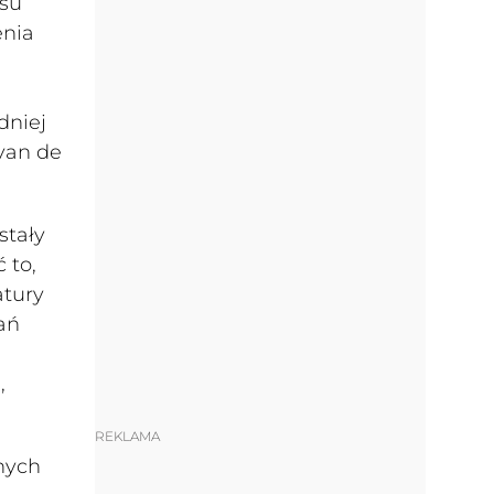
asu
enia
dniej
van de
stały
 to,
atury
ań
,
REKLAMA
nych