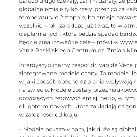
bardzo długo czekały, zanim uznały, że po
globalne emisje tylko rosły, przez co za k
temperatury o 2 stopnie, bo emisje nawars
wszelkie kroki zaradcze już teraz, to w at
cieplarnianych, które będzie spadać bardz
będzie zrealizować te cele – mówi w wywia
Ven z Baskijskiego Centrum ds. Zmian Kli
Interdyscyplinarny zespół dr. van de Vena
zintegrowane modele oceny. To modele ilo
w jaki sposób obecne działania wpływają n
na świecie. Modele zostały przez naukowc
dotyczących zerowych emisji netto, w tym
długoterminowych, które zakładają osiągnię
w zależności od kraju.
– Modele pokazały nam, jak duże są global