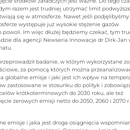
djęcie środków zaradczych jest ważne. Do tego cz
ażdym razem jest trudniej utrzymać limit podwyższ
twiają się w atmosferze. Nawet jeśli podjęlibyśmy
mosferze występuje już wysokie stężenie gazów
o powoli. Im więc dłużej będziemy czekać, tym tru
dzie dla agencji Newseria Innowacje dr Dirk-Jan 
matu.
 przeprowadził badanie, w którym wykorzystane zo
ściowe, za pomocą których można przeanalizować
a globalne emisje i jaki jest ich wpływ na temper
ów zastosowane w stosunku do polityk i zobowiąz
 celów krótkoterminowych do 2030 roku, ale też
cie zerowych emisji netto do 2050, 2060 i 2070 r.
ne emisje i jaka jest droga osiągnięcia wspomnia