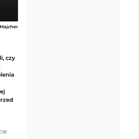
-Majcher
i, czy
-
plenia
ej
przed
cie