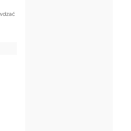
awdzać