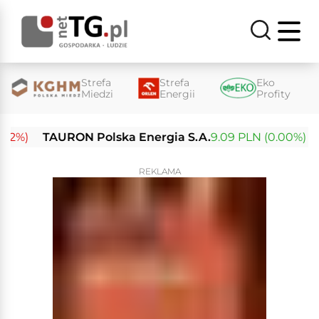
Strefa
Strefa
Eko
Miedzi
Energii
Profity
%)
TAURON Polska Energia S.A.
9.09 PLN (0.00%)
En
REKLAMA