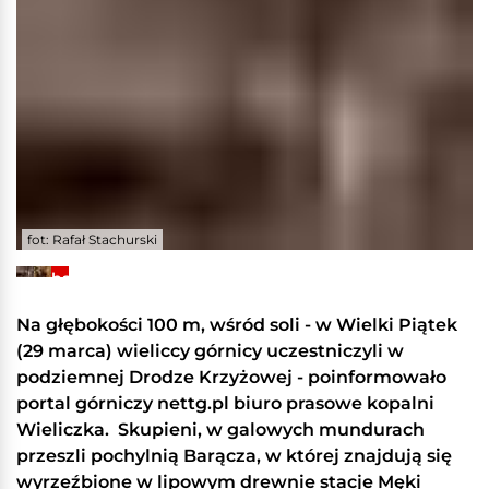
fot: Rafał Stachurski
+3
Zobacz
galerię
Na głębokości 100 m, wśród soli - w Wielki Piątek
(29 marca) wieliccy górnicy uczestniczyli w
podziemnej Drodze Krzyżowej - poinformowało
portal górniczy nettg.pl biuro prasowe kopalni
Wieliczka. Skupieni, w galowych mundurach
przeszli pochylnią Barącza, w której znajdują się
wyrzeźbione w lipowym drewnie stacje Męki