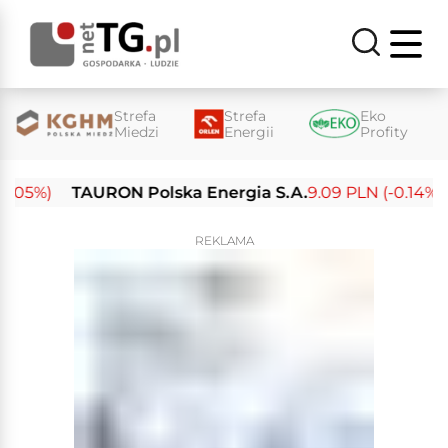
Strefa
Strefa
Eko
Miedzi
Energii
Profity
5%)
TAURON Polska Energia S.A.
9.09 PLN (-0.14%)
E
REKLAMA