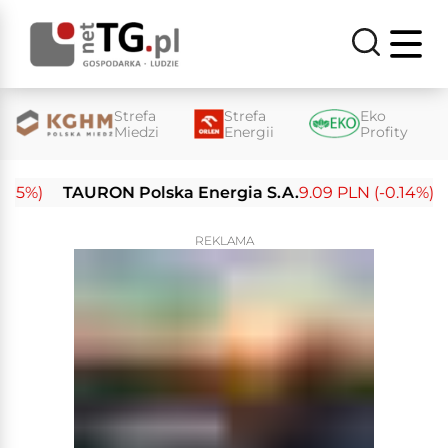
Strefa
Strefa
Eko
Miedzi
Energii
Profity
%)
TAURON Polska Energia S.A.
9.09 PLN (-0.14%)
En
REKLAMA