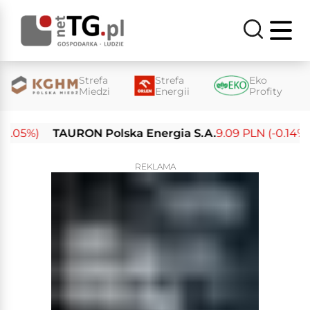
Strefa
Strefa
Eko
Miedzi
Energii
Profity
05%)
TAURON Polska Energia S.A.
9.09 PLN (-0.14%)
REKLAMA