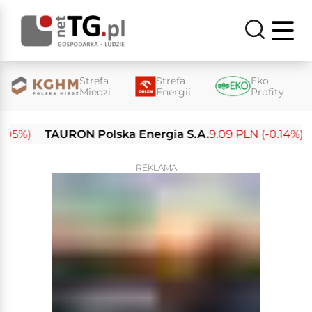
Strefa
Strefa
Eko
Miedzi
Energii
Profity
%)
TAURON Polska Energia S.A.
9.09 PLN (-0.14%)
En
REKLAMA