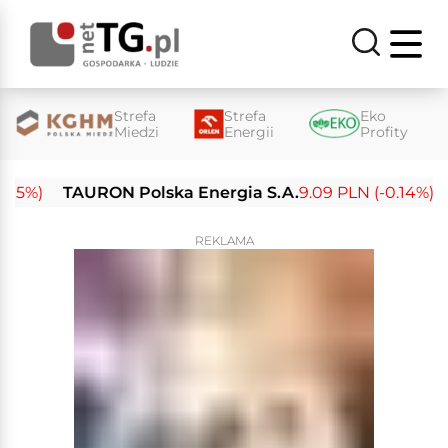
Strefa
Strefa
Eko
Miedzi
Energii
Profity
%)
TAURON Polska Energia S.A.
9.09 PLN (-0.14%)
Ene
REKLAMA