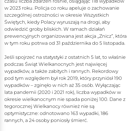
czasu liczba zdarzeń rośnie, osiągając 118 wypadków
w 2023 roku. Policja co roku apeluje o zachowanie
szczególnej ostrożności w okresie Wszystkich
Świętych, kiedy Polacy wyruszają na drogi, aby
odwiedzić groby bliskich. W ramach działań
prewencyjnych organizowana jest akcja „Znicz”, która
w tym roku potrwa od 31 października do 5 listopada.
Jeśli spojrzeć na statystyki z ostatnich 5 lat, to właśnie
podczas Świąt Wielkanocnych jest najwięcej
wypadków, a także zabitych i rannych. Rekordowy
pod tym względem był rok 2019, który przyniósł 190
wypadków – zginęło w nich aż 35 osób. Wyłączając
lata pandemii (2020 i 2021 rok), liczba wypadków w
okresie wielkanocnym nie spada poniżej 100. Dane z
tegorocznej Wielkanocy również nie są
optymistyczne: odnotowano 163 wypadki, 186
rannych, a 24 osoby poniosły śmierć.