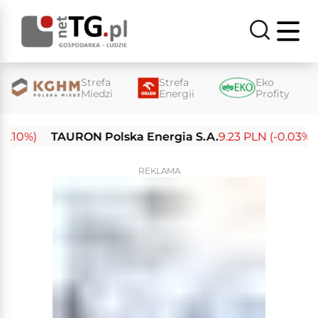
Strefa
Strefa
Eko
Miedzi
Energii
Profity
10%)
TAURON Polska Energia S.A.
9.23 PLN (-0.03%)
REKLAMA