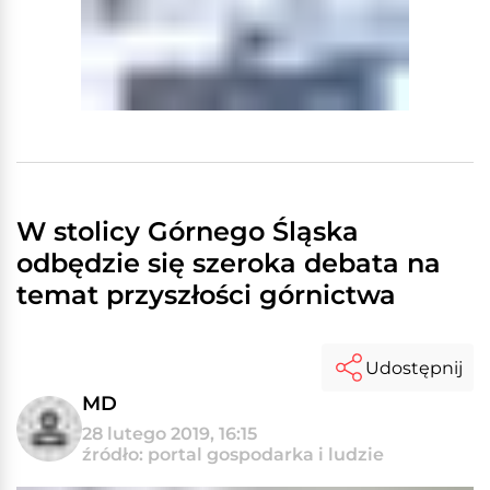
W stolicy Górnego Śląska
odbędzie się szeroka debata na
temat przyszłości górnictwa
Udostępnij
MD
28 lutego 2019, 16:15
źródło: portal gospodarka i ludzie