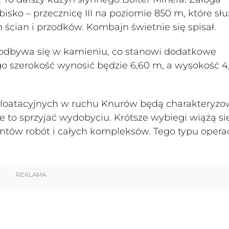
sko – przecznicę III na poziomie 850 m, które słu
h ścian i przodków. Kombajn świetnie się spisał.
odbywa się w kamieniu, co stanowi dodatkowe
ego szerokość wynosić będzie 6,60 m, a wysokość 
eksploatacyjnych w ruchu Knurów będą charakteryzo
 to sprzyjać wydobyciu. Krótsze wybiegi wiążą si
ontów robót i całych kompleksów. Tego typu opera
REKLAMA