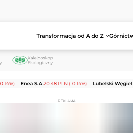
Transformacja od A do Z
Górnict
Kalejdoskop
ty
Ekologiczny
Enea S.A.
20.48 PLN (-0.14%)
Lubelski Węgiel Bogdan
REKLAMA