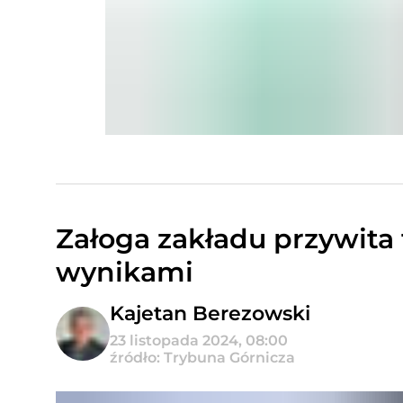
Załoga zakładu przywita
wynikami
Kajetan Berezowski
23 listopada 2024, 08:00
źródło: Trybuna Górnicza