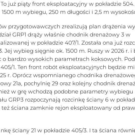
o już piąty front eksploatacyjny w pokładzie 504.
. 1500 m wybiegu, 250 m długości i 2,5 m wysokośc
ałów przygotowawczych zrealizują plan drążenia w
ddział GRP1 drąży właśnie chodnik drenażowy 3 w
okalizowanej w pokładzie 407/1. Została ona już roz
. Jej wybieg sięgnie ok. 1500 m. Ruszy w 2026 r. i
ec o bardzo wysokich parametrach koksowych. Po
405/1. Ten front robót eksploatacyjnych będzie mi
 2025 r. Oprócz wspomnianego chodnika drenażow
wy 21a, pochylnię 29 oraz kolejny chodnik drenaż
wnież w grę wchodzą podobne parametry wybiegu 
iału GRP3 rozpoczynają rozcinkę ściany 6 w pokład
le też ściana zamknie rejon eksploatowany od praw
inkę ściany 21 w pokładzie 405/3. I ta ściana równi