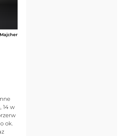
-Majcher
enne
, 14 w
przerw
o ok.
az