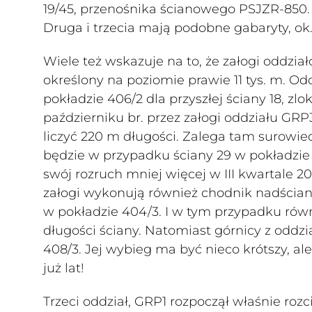
19/45, przenośnika ścianowego PSJZR-850. T
Druga i trzecia mają podobne gabaryty, ok
Wiele też wskazuje na to, że załogi oddzi
określony na poziomie prawie 11 tys. m. O
pokładzie 406/2 dla przyszłej ściany 18, zl
październiku br. przez załogi oddziału GRP3
liczyć 220 m długości. Zalega tam surowi
będzie w przypadku ściany 29 w pokładzie 
swój rozruch mniej więcej w III kwartale
załogi wykonują również chodnik nadściano
w pokładzie 404/3. I w tym przypadku ró
długości ściany. Natomiast górnicy z oddz
408/3. Jej wybieg ma być nieco krótszy, a
już lat!
Trzeci oddział, GRP1 rozpoczął właśnie rozc