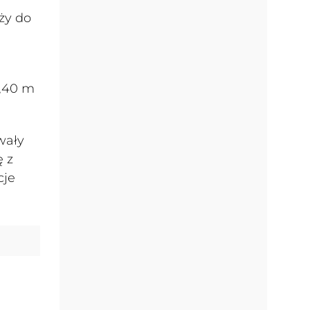
ży do
4,40 m
wały
ę z
cje