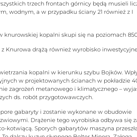
zystkich trzech frontach górnicy będą musieli lic
ym, wodnym, a w przypadku ściany 21 również z I
w knurowskiej kopalni skupi się na poziomach 850
 z Knurowa drążą również wyrobisko inwestycyjne
ewietrzania kopalni w kierunku szybu Bojków. Wpł
nych w projektowanych ścianach w pokładzie 40
anie zagrożeń metanowego i klimatycznego – wyja
czych ds. robót przygotowawczych.
spore gabaryty i zostanie wykonane w obudowie
zwiowymi. Drążenie tego wyrobiska odbywa się z
-kotwiącą. Sporych gabarytów maszyna przeszła
 To dalszy kuzyn słynnego Bolter Minera. Załoga