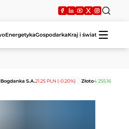
wo
Energetyka
Gospodarka
Kraj i świat
ka S.A.
21.25 PLN (-0.20%)
Złoto
4 255.16 USD (+0.19%)