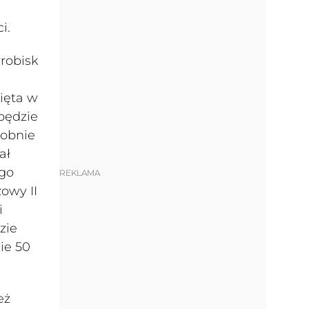
i.
yrobisk
cięta w
 będzie
dobnie
ał
ego
REKLAMA
owy II
i
zie
ie 50
eż