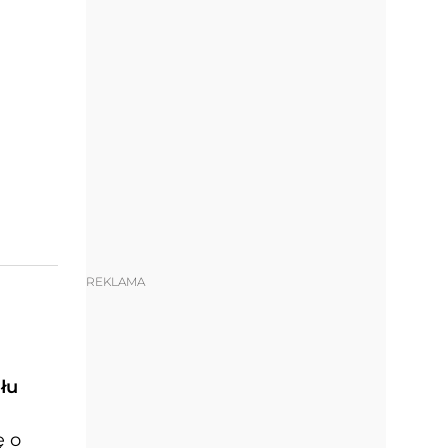
REKLAMA
łu
ę o