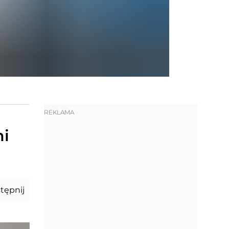
REKLAMA
mi
tępnij