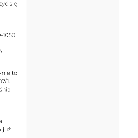
zyć się
-1050.
,
ynie to
7/1.
śnia
a
 już