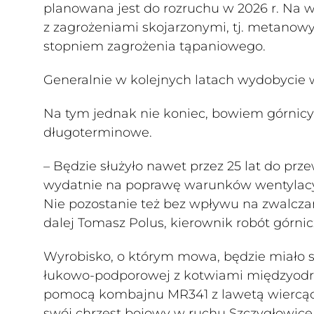
planowana jest do rozruchu w 2026 r. Na ws
z zagrożeniami skojarzonymi, tj. metanow
stopniem zagrożenia tąpaniowego.
Generalnie w kolejnych latach wydobycie 
Na tym jednak nie koniec, bowiem górnicy
długoterminowe.
– Będzie służyło nawet przez 25 lat do prz
wydatnie na poprawę warunków wentylacyj
Nie pozostanie też bez wpływu na zwalcz
dalej Tomasz Polus, kierownik robót górni
Wyrobisko, o którym mowa, będzie miało 
łukowo-podporowej z kotwiami międzyodr
pomocą kombajnu MR341 z lawetą wiercąco
swój chrzest bojowy w ruchu Szczygłowice.