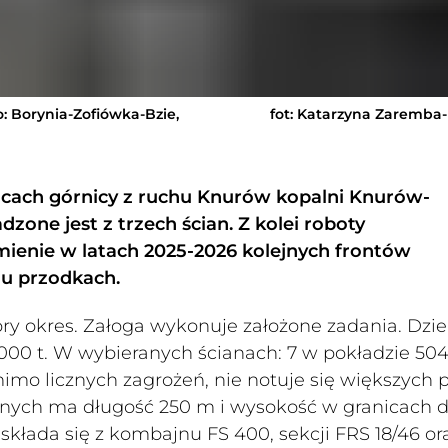
: Borynia-Zofiówka-Bzie,
fot: Katarzyna Zaremba
ącach górnicy z ruchu Knurów kopalni Knurów-
one jest z trzech ścian. Z kolei roboty
ienie w latach 2025-2026 kolejnych frontów
iu przodkach.
ry okres. Załoga wykonuje założone zadania. Dzi
8000 t. W wybieranych ścianach: 7 w pokładzie 504
 mimo licznych zagrożeń, nie notuje się większych 
nych ma długość 250 m i wysokość w granicach d
kłada się z kombajnu FS 400, sekcji FRS 18/46 or