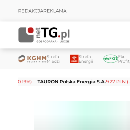
REDAKCJA
REKLAMA
Strefa
Strefa
Eko
Miedzi
Energii
Profi
0.19%)
TAURON Polska Energia S.A.
9.27 PLN (-0.14%)