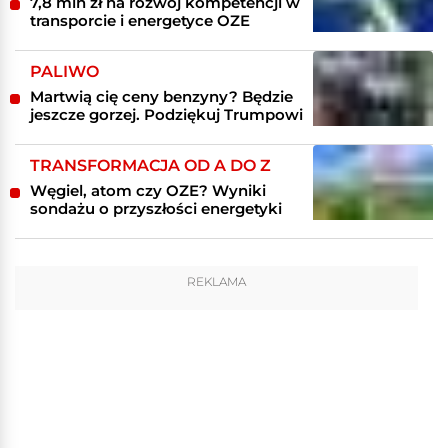
7,8 mln zł na rozwój kompetencji w
transporcie i energetyce OZE
PALIWO
Martwią cię ceny benzyny? Będzie
jeszcze gorzej. Podziękuj Trumpowi
TRANSFORMACJA OD A DO Z
Węgiel, atom czy OZE? Wyniki
sondażu o przyszłości energetyki
REKLAMA