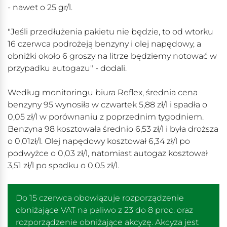
- nawet o 25 gr/l.
"Jeśli przedłużenia pakietu nie będzie, to od wtorku
16 czerwca podrożeją benzyny i olej napędowy, a
obniżki około 6 groszy na litrze będziemy notować w
przypadku autogazu" - dodali.
Według monitoringu biura Reflex, średnia cena
benzyny 95 wynosiła w czwartek 5,88 zł/l i spadła o
0,05 zł/l w porównaniu z poprzednim tygodniem.
Benzyna 98 kosztowała średnio 6,53 zł/l i była droższa
o 0,01zł/l. Olej napędowy kosztował 6,34 zł/l po
podwyżce o 0,03 zł/l, natomiast autogaz kosztował
3,51 zł/l po spadku o 0,05 zł/l.
Do 15 czerwca obowiązuje rozporządzenie
obniżające VAT na paliwo z 23 do 8 proc. oraz
rozporządzenie obniżające akcyzę. Akcyza jest