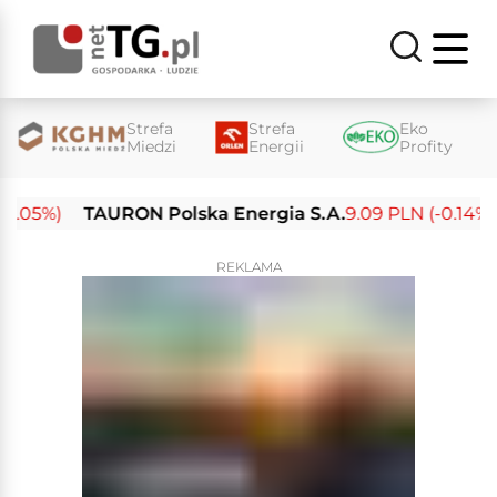
Strefa
Strefa
Eko
Miedzi
Energii
Profity
05%)
TAURON Polska Energia S.A.
9.09 PLN (-0.14%)
E
REKLAMA