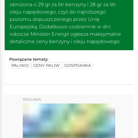
obniżona o 29 gr za litr benzyny i 28 gr za litr
oleju napędowego, czyli do najniższego
poziomu dopuszczonego przez Unię
Europejską. Dodatkowo codziennie w dni
robocze Minister Energii ogłasza maksymalne
detaliczne ceny benzyny i oleju napędowego.
Powiązane tematy:
PALIWO
CENY PALIW
GOSPDARKA
REKLAMA