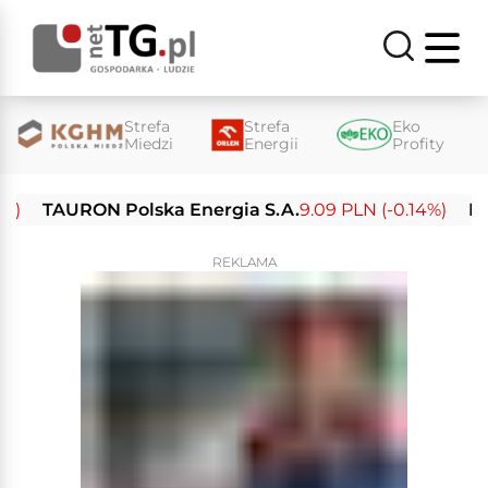
Strefa
Strefa
Eko
Miedzi
Energii
Profity
TAURON Polska Energia S.A.
9.09 PLN (-0.14%)
Enea S
REKLAMA