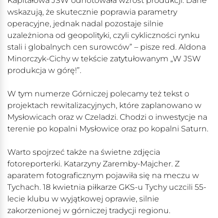
Kapitałowa JSW odnotowała wzrost produkcji. Dane
wskazują, że skutecznie poprawia parametry
operacyjne, jednak nadal pozostaje silnie
uzależniona od geopolityki, czyli cykliczności rynku
stali i globalnych cen surowców” – pisze red. Aldona
Minorczyk-Cichy w tekście zatytułowanym „W JSW
produkcja w górę!”.
W tym numerze Górniczej polecamy też tekst o
projektach rewitalizacyjnych, które zaplanowano w
Mysłowicach oraz w Czeladzi. Chodzi o inwestycje na
terenie po kopalni Mysłowice oraz po kopalni Saturn.
Warto spojrzeć także na świetne zdjęcia
fotoreporterki. Katarzyny Zaremby-Majcher. Z
aparatem fotograficznym pojawiła się na meczu w
Tychach. 18 kwietnia piłkarze GKS-u Tychy uczcili 55-
lecie klubu w wyjątkowej oprawie, silnie
zakorzenionej w górniczej tradycji regionu.