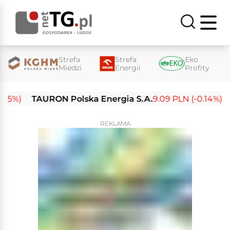
Strefa
Strefa
Eko
Miedzi
Energii
Profity
%)
TAURON Polska Energia S.A.
9.09 PLN (-0.14%)
Ene
REKLAMA