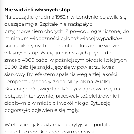
Nie widzieli własnych stóp
Na początku grudnia 1952 r. w Londynie pojawiła się
dusząca mgła. Szpitale nie nadążały z
przyjmowaniem chorych. Z powodu ograniczonej do
minimum widoczności było też więcej wypadków
komunikacyjnych, momentami ludzie nie widzieli
własnych stóp. W ciągu pierwszych pięciu dni
zmarło 4000 osób, w późniejszym okresie kolejnych
8000. Zabił je znajdujący się w powietrzu kwas
siarkowy. Był efektem spalania węgla złej jakości.
Temperatury spadły, złapał silny jak na Wielką
Brytanię mróz, więc londyńczycy ogrzewali się na
potęgę. Intensywniej pracowały też elektrownie i
ciepłownie w mieście i wokół niego. Sytuację
pogorszyło pojawienie się mgły.
W efekcie – jak czytamy na brytyjskim portalu
metoffice.gov.uk, narodowym serwisie