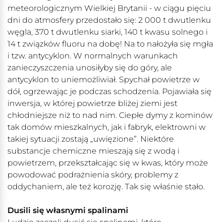
meteorologicznym Wielkiej Brytanii - w ciągu pięciu
dni do atmosfery przedostało się: 2 000 t dwutlenku
węgla, 370 t dwutlenku siarki, 140 t kwasu solnego i
14 t związków fluoru na dobę! Na to nałożyła się mgła
i tzw. antycyklon. W normalnych warunkach
zanieczyszczenia unosiłyby się do góry, ale
antycyklon to uniemożliwiał. Spychał powietrze w
dół, ogrzewając je podczas schodzenia. Pojawiała się
inwersja, w której powietrze bliżej ziemi jest
chłodniejsze niż to nad nim. Ciepłe dymy z kominów
tak domów mieszkalnych, jak i fabryk, elektrowni w
takiej sytuacji zostają „uwięzione”. Niektóre
substancje chemiczne mieszają się z wodą i
powietrzem, przekształcając się w kwas, który może
powodować podrażnienia skóry, problemy z
oddychaniem, ale też korozję. Tak się właśnie stało.
Dusili się własnymi spalinami