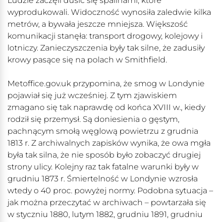
Ludzie zaczęli dusić się spalinami, które
wyprodukowali. Widoczność wynosiła zaledwie kilka
metrów, a bywała jeszcze mniejsza. Większość
komunikacji stanęła: transport drogowy, kolejowy i
lotniczy. Zanieczyszczenia były tak silne, że zadusiły
krowy pasące się na polach w Smithfield.
Metoffice.gov.uk przypomina, że smog w Londynie
pojawiał się już wcześniej. Z tym zjawiskiem
zmagano się tak naprawdę od końca XVIII w., kiedy
rodził się przemysł. Są doniesienia o gęstym,
pachnącym smołą węglową powietrzu z grudnia
1813 r. Z archiwalnych zapisków wynika, że owa mgła
była tak silna, że nie sposób było zobaczyć drugiej
strony ulicy. Kolejny raz tak fatalne warunki były w
grudniu 1873 r. Śmiertelność w Londynie wzrosła
wtedy o 40 proc. powyżej normy. Podobna sytuacja –
jak można przeczytać w archiwach – powtarzała się
w styczniu 1880, lutym 1882, grudniu 1891, grudniu