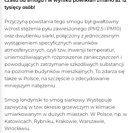
czasu od smogu i w wyniku powikłań zmarło aż 12
tysięcy osób!
Przyczyną powstania tego smogu był gwałtowny
wzrost stężenia pyłu zawieszonego (PM2.5 i PM10)
oraz dwutlenku siarki, połączony z jednoczesnym
wystąpieniem specyficznych warunków
atmosferycznych, czyli tzw. inwersji temperatur,
uniemożliwiających rozproszenie zanieczyszczeń i
powodujących zatrzymanie szkodliwych substancji
na poziomie budynków mieszkalnych. To zdarza się
także w Polsce, na szczęście o zdecydowanie
mniejszym natężeniu.
Smog londyński to smog siarkowy. Występuje
zazwyczaj w tzw. okresie grzewczym w klimacie
umiarkowanym w dużych miastach. W Polsce, np. w
Katowicach, Rybniku, Krakowie, Warszawie,
Wrocławiu.