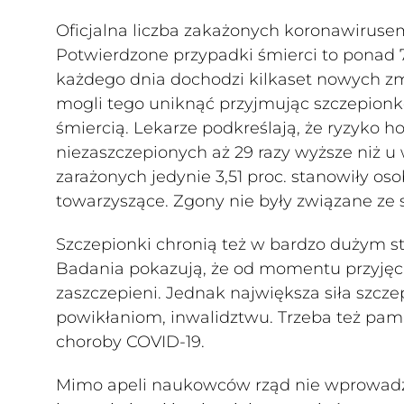
Oficjalna liczba zakażonych koronawiruse
Potwierdzone przypadki śmierci to ponad 79
każdego dnia dochodzi kilkaset nowych zma
mogli tego uniknąć przyjmując szczepionkę
śmiercią. Lekarze podkreślają, że ryzyko h
niezaszczepionych aż 29 razy wyższe niż 
zarażonych jedynie 3,51 proc. stanowiły os
towarzyszące. Zgony nie były związane ze 
Szczepionki chronią też w bardzo dużym s
Badania pokazują, że od momentu przyjęcia
zaszczepieni. Jednak największa siła szcze
powikłaniom, inwalidztwu. Trzeba też pam
choroby COVID-19.
Mimo apeli naukowców rząd nie wprowadza