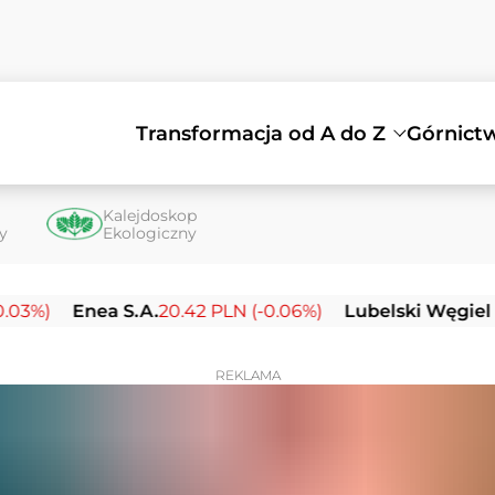
Transformacja od A do Z
Górnict
Kalejdoskop
ty
Ekologiczny
nea S.A.
20.42 PLN (-0.06%)
Lubelski Węgiel Bogdank
REKLAMA