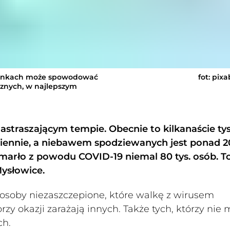
runkach może spowodować
fot: pix
cznych, w najlepszym
straszającym tempie. Obecnie to kilkanaście tys
iennie, a niebawem spodziewanych jest ponad 20
arło z powodu COVID-19 niemal 80 tys. osób. T
Mysłowice.
 osoby niezaszczepione, które walkę z wirusem
rzy okazji zarażają innych. Także tych, którzy nie
ch.