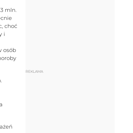
3 mln.
ecnie
c, choć
 i
w osób
choroby
REKLAMA
.
a
rażeń