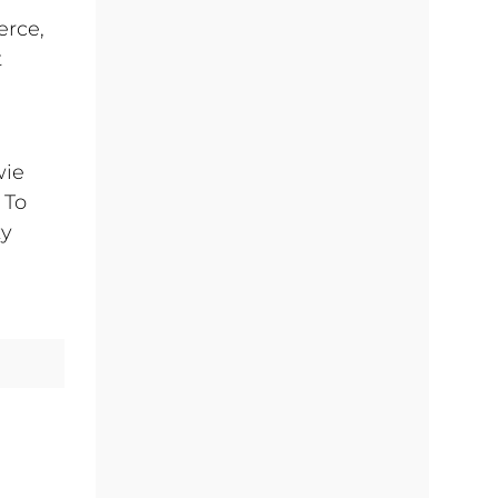
erce,
t
wie
 To
zy