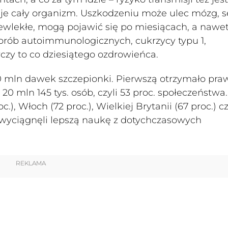
uje cały organizm. Uszkodzeniu może ulec mózg, s
przewlekłe, mogą pojawić się po miesiącach, a nawe
rób autoimmunologicznych, cukrzycy typu 1,
czy to co dziesiątego ozdrowieńca.
0 mln dawek szczepionki. Pierwszą otrzymało pra
20 mln 145 tys. osób, czyli 53 proc. społeczeństwa.
), Włoch (72 proc.), Wielkiej Brytanii (67 proc.) c
w wyciągnęli lepszą naukę z dotychczasowych
REKLAMA