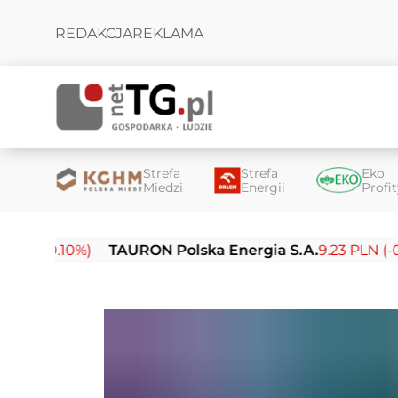
REDAKCJA
REKLAMA
Strefa
Strefa
Eko
Miedzi
Energii
Profi
10%)
TAURON Polska Energia S.A.
9.23 PLN (-0.03%)
E