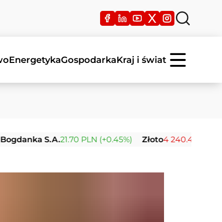
wo
Energetyka
Gospodarka
Kraj i świat
a S.A.
21.70 PLN (+0.45%)
Złoto
4 240.43 USD (-0.16%)