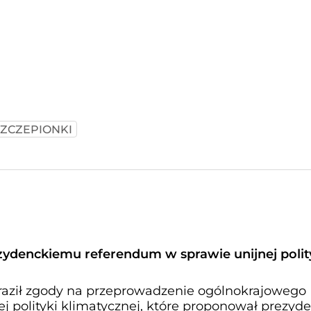
SZCZEPIONKI
zydenckiemu referendum w sprawie unijnej polit
raził zgody na przeprowadzenie ogólnokrajowego
j polityki klimatycznej, które proponował prezyde