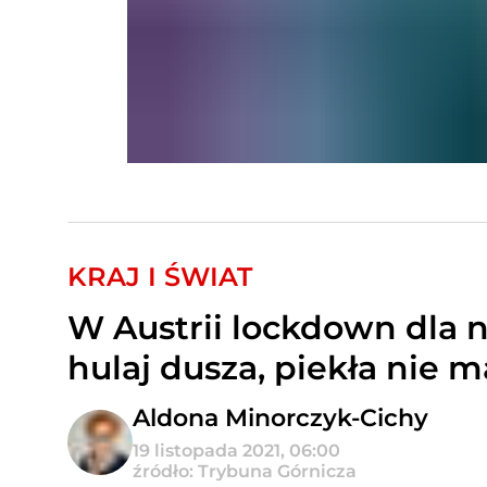
KRAJ I ŚWIAT
W Austrii lockdown dla n
hulaj dusza, piekła nie m
Aldona Minorczyk-Cichy
19 listopada 2021, 06:00
źródło: Trybuna Górnicza