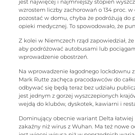
jest najwięcej i najmniejszy stopień wysz
wzrostem liczby zachorowań o 134 proc. w
pozostać w domu, chyba że podróżują do pra
opieki medycznej. To spowodowało, że pun
Z kolei w Niemczech rząd zapowiedział, ż
aby podróżować autobusami lub pociągami.
wprowadzenie obostrzeń.
Na wprowadzenie łagodnego lockdownu zde
Mark Rutte zachęca pracodawców do całkow
odbywać się będą teraz bez udziału public
jest jednym z gorzej wyszczepionych krajó
wejdą do klubów, dyskotek, kawiarni i resta
Dominujący obecnie wariant Delta łatwiej r
zakaźny niż wirus z Wuhan. Ma też nowe
jest więcej wirusa niż w poprzednich warian