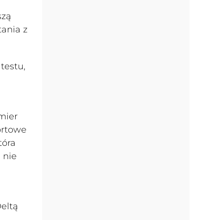
szą
tania z
testu,
mier
ortowe
tóra
 nie
eltą