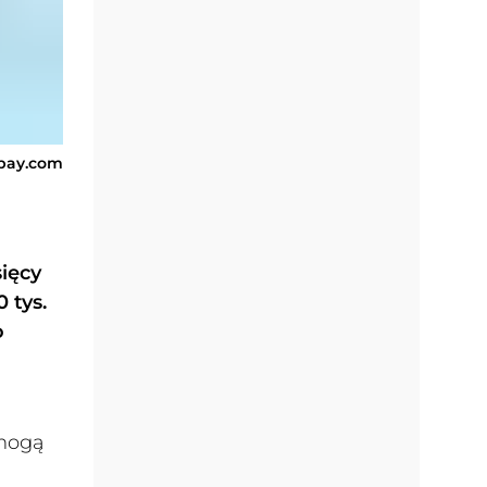
abay.com
ięcy
 tys.
o
 mogą