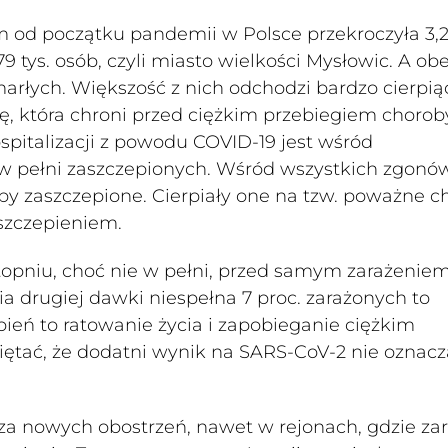
m od początku pandemii w Polsce przekroczyła 3,2
 tys. osób, czyli miasto wielkości Mysłowic. A ob
rłych. Większość z nich odchodzi bardzo cierpią
, która chroni przed ciężkim przebiegiem choroby
ospitalizacji z powodu COVID-19 jest wśród
u w pełni zaszczepionych. Wśród wszystkich zgonó
oby zaszczepione. Cierpiały one na tzw. poważne 
szczepieniem.
topniu, choć nie w pełni, przed samym zarażeniem
 drugiej dawki niespełna 7 proc. zarażonych to
pień to ratowanie życia i zapobieganie ciężkim
iętać, że dodatni wynik na SARS-CoV-2 nie oznacz
 nowych obostrzeń, nawet w rejonach, gdzie za