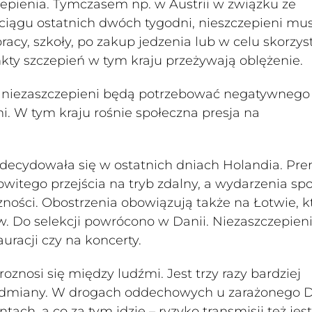
czepienia. Tymczasem np. w Austrii w związku ze
 ciągu ostatnich dwóch tygodni, nieszczepieni mu
cy, szkoły, po zakup jedzenia lub w celu skorzys
kty szczepień w tym kraju przeżywają oblężenie.
e niezaszczepieni będą potrzebować negatywnego 
 W tym kraju rośnie społeczna presja na
cydowała się w ostatnich dniach Holandia. Pre
itego przejścia na tryb zdalny, a wydarzenia sp
zności. Obostrzenia obowiązują także na Łotwie, k
w. Do selekcji powrócono w Danii. Niezaszczepieni
uracji czy na koncerty.
oznosi się między ludźmi. Jest trzy razy bardziej
 odmiany. W drogach oddechowych u zarażonego D
tach, a co za tym idzie – ryzyko transmisji też jest