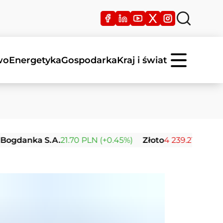
wo
Energetyka
Gospodarka
Kraj i świat
nka S.A.
21.70 PLN (+0.45%)
Złoto
4 239.21 USD (-0.03%)