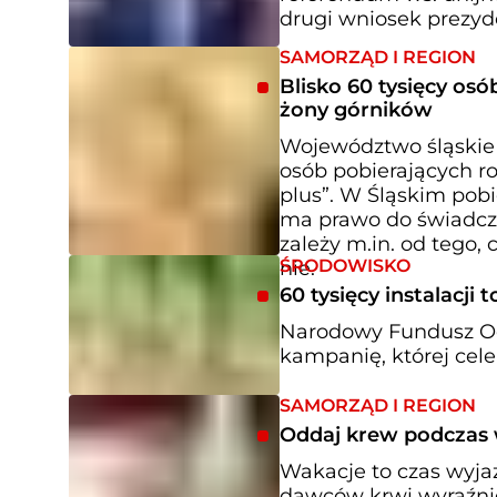
drugi wniosek prezyde
SAMORZĄD I REGION
Blisko 60 tysięcy os
żony górników
Województwo śląskie 
osób pobierających ro
plus”. W Śląskim pobi
ma prawo do świadcze
zależy m.in. od tego, 
ŚRODOWISKO
nie.
60 tysięcy instalacj
Narodowy Fundusz Oc
kampanię, której cele
SAMORZĄD I REGION
Oddaj krew podczas 
Wakacje to czas wyja
dawców krwi wyraźnie