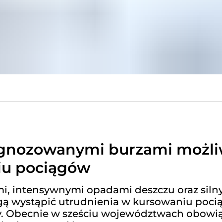
ognozowanymi burzami możl
iu pociągów
, intensywnymi opadami deszczu oraz sil
mogą wystąpić utrudnienia w kursowaniu poc
ty. Obecnie w sześciu województwach obowi