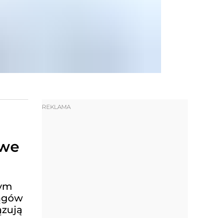
REKLAMA
iwe
nym
iągów
ązują