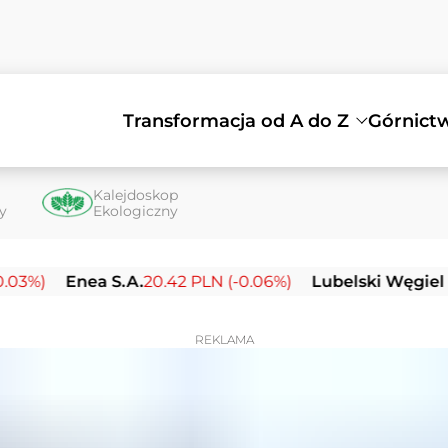
Transformacja od A do Z
Górnict
Kalejdoskop
ty
Ekologiczny
Enea S.A.
20.42 PLN (-0.06%)
Lubelski Węgiel Bogda
REKLAMA