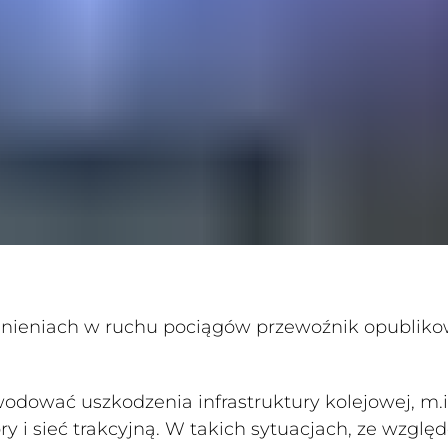
nieniach w ruchu pociągów przewoźnik opubliko
odować uszkodzenia infrastruktury kolejowej, m.i
y i sieć trakcyjną. W takich sytuacjach, ze wzglę