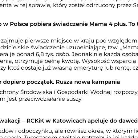
nta w tej sprawie, który został odrzucony przez S
ób w Polsce pobiera świadczenie Mama 4 plus. To 
zajmuje pierwsze miejsce w kraju pod względem 
dzicielskie świadczenie uzupełniające, tzw. „Mam
era je ponad 6,8 tys. osób. Jednak nie każda osoba
nia, otrzymuje pełną kwotę. Wysokość wsparcia
czy ktoś dostaje już własną emeryturę lub rentę, cz
i to dopiero początek. Rusza nowa kampania
hrony Środowiska i Gospodarki Wodnej rozpocz
m jest przeciwdziałanie suszy.
wakacji – RCKiK w Katowicach apeluje do dawc
zdów i odpoczynku, ale również okres, w którym l
 spada. Tymczasem szpitale potrzebują jej każd