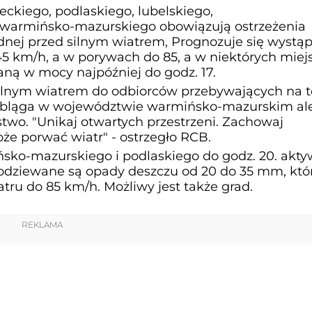
kiego, podlaskiego, lubelskiego,
 warmińsko-mazurskiego obowiązują ostrzeżenia
dnej przed silnym wiatrem, Prognozuje się wystąp
 45 km/h, a w porywach do 85, a w niektórych miej
aną w mocy najpóźniej do godz. 17.
lnym wiatrem do odbiorców przebywających na t
 Elbląga w województwie warmińsko-mazurskim ale
wo. "Unikaj otwartych przestrzeni. Zachowaj
oże porwać wiatr" - ostrzegło RCB.
ko-mazurskiego i podlaskiego do godz. 20. akt
podziewane są opady deszczu od 20 do 35 mm, kt
ru do 85 km/h. Możliwy jest także grad.
REKLAMA