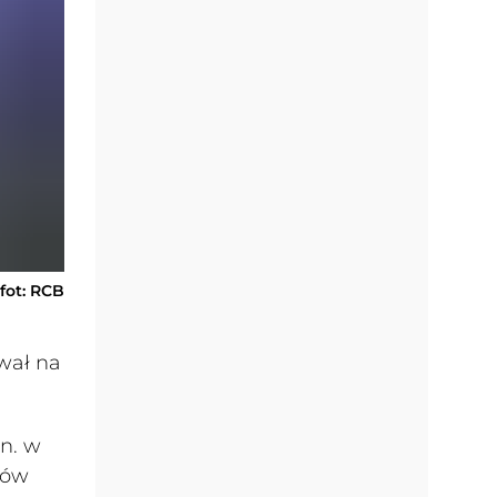
fot: RCB
wał na
n. w
dów