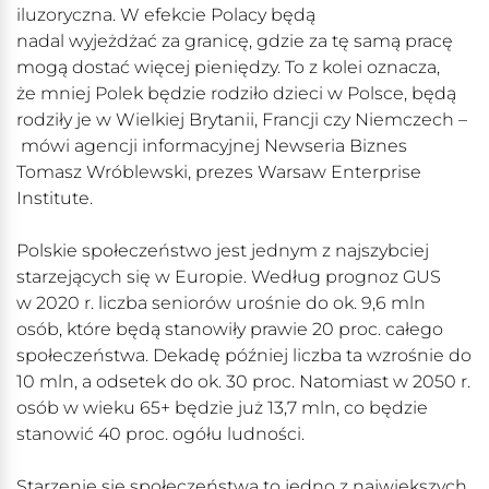
iluzoryczna. W efekcie Polacy będą
nadal wyjeżdżać za granicę, gdzie za tę samą pracę
mogą dostać więcej pieniędzy. To z kolei oznacza,
że mniej Polek będzie rodziło dzieci w Polsce, będą
rodziły je w Wielkiej Brytanii, Francji czy Niemczech –
mówi agencji informacyjnej Newseria Biznes
Tomasz Wróblewski, prezes Warsaw Enterprise
Institute.
Polskie społeczeństwo jest jednym z najszybciej
starzejących się w Europie. Według prognoz GUS
w 2020 r. liczba seniorów urośnie do ok. 9,6 mln
osób, które będą stanowiły prawie 20 proc. całego
społeczeństwa. Dekadę później liczba ta wzrośnie do
10 mln, a odsetek do ok. 30 proc. Natomiast w 2050 r.
osób w wieku 65+ będzie już 13,7 mln, co będzie
stanowić 40 proc. ogółu ludności.
Starzenie się społeczeństwa to jedno z największych