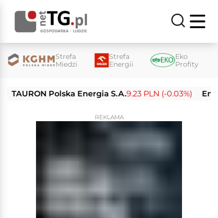
Strefa
Strefa
Eko
Miedzi
Energii
Profity
AURON Polska Energia S.A.
9.23 PLN (-0.03%)
Enea S.A
REKLAMA