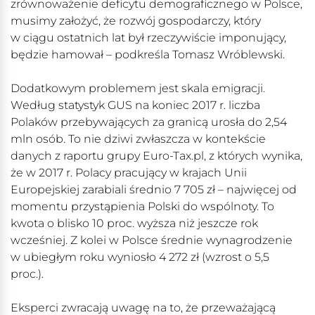
zrównoważenie deficytu demograficznego w Polsce,
musimy założyć, że rozwój gospodarczy, który
w ciągu ostatnich lat był rzeczywiście imponujący,
będzie hamował – podkreśla Tomasz Wróblewski.
Dodatkowym problemem jest skala emigracji.
Według statystyk GUS na koniec 2017 r. liczba
Polaków przebywających za granicą urosła do 2,54
mln osób. To nie dziwi zwłaszcza w kontekście
danych z raportu grupy Euro-Tax.pl, z których wynika,
że w 2017 r. Polacy pracujący w krajach Unii
Europejskiej zarabiali średnio 7 705 zł – najwięcej od
momentu przystąpienia Polski do wspólnoty. To
kwota o blisko 10 proc. wyższa niż jeszcze rok
wcześniej. Z kolei w Polsce średnie wynagrodzenie
w ubiegłym roku wyniosło 4 272 zł (wzrost o 5,5
proc.).
Eksperci zwracają uwagę na to, że przeważającą