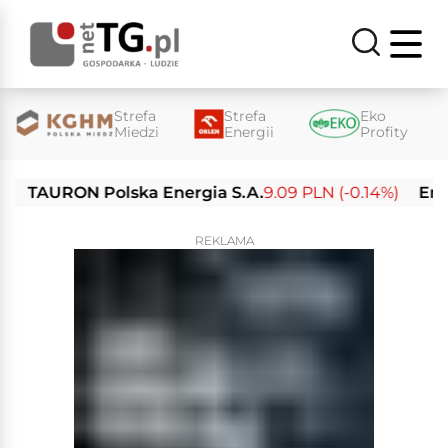
Strefa
Strefa
Eko
Miedzi
Energii
Profity
TAURON Polska Energia S.A.
9.09 PLN (-0.14%)
Enea S.
REKLAMA