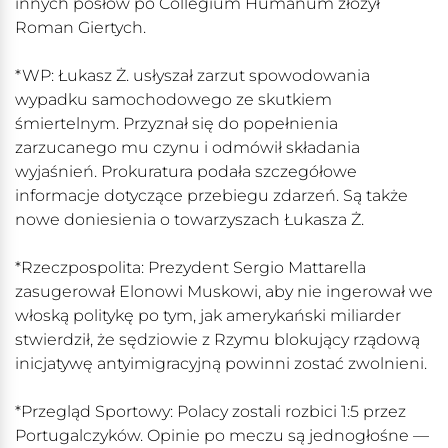
innych posłów po Collegium Humanum złożył
Roman Giertych.
*WP: Łukasz Ż. usłyszał zarzut spowodowania
wypadku samochodowego ze skutkiem
śmiertelnym. Przyznał się do popełnienia
zarzucanego mu czynu i odmówił składania
wyjaśnień. Prokuratura podała szczegółowe
informacje dotyczące przebiegu zdarzeń. Są także
nowe doniesienia o towarzyszach Łukasza Ż.
*Rzeczpospolita: Prezydent Sergio Mattarella
zasugerował Elonowi Muskowi, aby nie ingerował we
włoską politykę po tym, jak amerykański miliarder
stwierdził, że sędziowie z Rzymu blokujący rządową
inicjatywę antyimigracyjną powinni zostać zwolnieni.
*Przegląd Sportowy: Polacy zostali rozbici 1:5 przez
Portugalczyków. Opinie po meczu są jednogłośne —