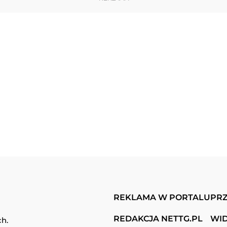
REKLAMA W PORTALU
PRZ
REDAKCJA NETTG.PL
WI
ch.