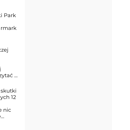
ki Park
jarmark
czej
j
zytać o
 skutki
ych 12
e nic
e