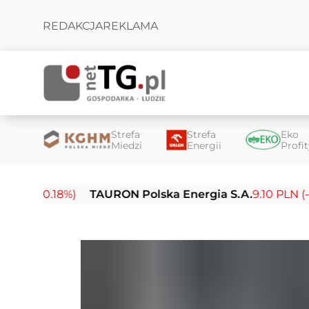
REDAKCJA
REKLAMA
Strefa
Strefa
Eko
Miedzi
Energii
Profi
(-0.18%)
TAURON Polska Energia S.A.
9.10 PLN (-0.14%)