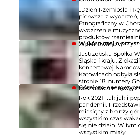
„Dzień Rzemiosła i Rę
pierwsze z wydarzeń, 
Etnograficzny w Chor
wydarzenie muzyczne 
produktów rzemieślni
W Górniczej o przysz
zaplanowano w
Jastrzębska Spółka Wę
Śląska i kraju. Z okazj
koncertowej Narodowe
Katowicach odbyła się
stronie 18. numery Gó
Górniczo-energetycz
obchodach majowyc
Rok 2021, tak jak i 
pandemii. Przedstaw
miesięcy z branży górn
wszystkim czas wakacj
się nie działo. W tym
wszystkim miały