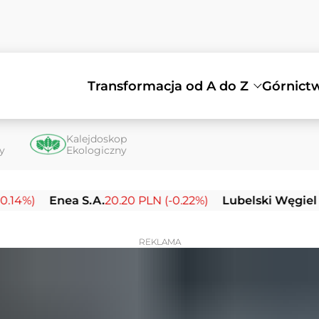
Transformacja od A do Z
Górnict
Kalejdoskop
ty
Ekologiczny
Enea S.A.
20.20 PLN (-0.22%)
Lubelski Węgiel Bogda
REKLAMA