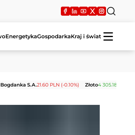
wo
Energetyka
Gospodarka
Kraj i świat
nka S.A.
21.60 PLN (-0.10%)
Złoto
4 305.18 USD (+1.53%)