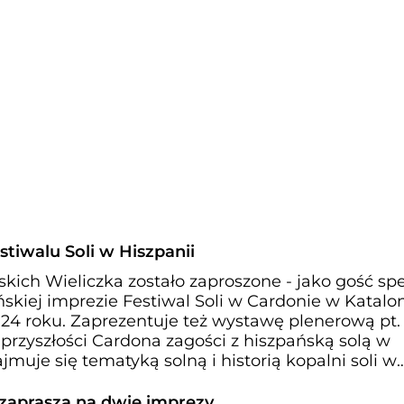
estiwalu Soli w Hiszpanii
ch Wieliczka zostało zaproszone - jako gość spe
ńskiej imprezie Festiwal Soli w Cardonie w Katalon
024 roku. Zaprezentuje też wystawę plenerową pt
przyszłości Cardona zagości z hiszpańską solą w
muje się tematyką solną i historią kopalni soli w
zaprasza na dwie imprezy