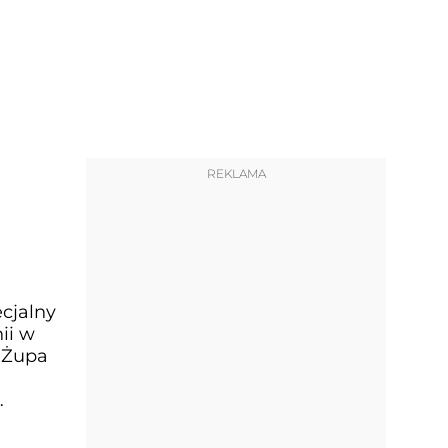
REKLAMA
cjalny
ii w
. Żupa