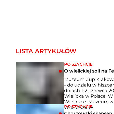
LISTA ARTYKUŁÓW
PO SZYCHCIE
O wielickiej soli na F
Muzeum Żup Krakowski
- do udziału w hiszpa
dniach 1-2 czerwca 2
Wielicka w Polsce. W 
Wieliczce. Muzeum zaj
PO SZYCHCIE
Wieliczce. W
Chorzowski skansen 