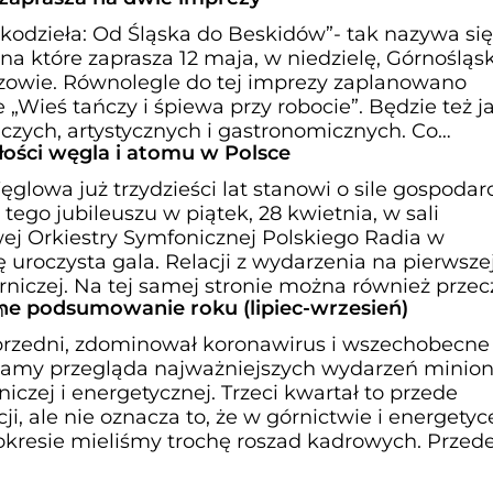
kodzieła: Od Śląska do Beskidów”- tak nazywa się
na które zaprasza 12 maja, w niedzielę, Górnośląs
zowie. Równolegle do tej imprezy zaplanowano
„Wieś tańczy i śpiewa przy robocie”. Będzie też 
czych, artystycznych i gastronomicznych. Co
łości węgla i atomu w Polsce
glowa już trzydzieści lat stanowi o sile gospodar
i tego jubileuszu w piątek, 28 kwietnia, w sali
j Orkiestry Symfonicznej Polskiego Radia w
 uroczysta gala. Relacji z wydarzenia na pierwsze
rniczej. Na tej samej stronie można również przec
ne podsumowanie roku (lipiec-wrzesień)
h
poprzedni, zdominował koronawirus i wszechobecne
iamy przegląda najważniejszych wydarzeń minion
iczej i energetycznej. Trzeci kwartał to przede
i, ale nie oznacza to, że w górnictwie i energetyc
 okresie mieliśmy trochę roszad kadrowych. Przed