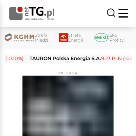
Strefa
Strefa
Eko
Miedzi
Energii
Profity
(-0.10%)
TAURON Polska Energia S.A.
9.23 PLN (-0.03%
REKLAMA