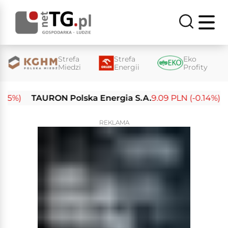
Strefa
Strefa
Eko
Miedzi
Energii
Profity
%)
TAURON Polska Energia S.A.
9.09 PLN (-0.14%)
Ene
REKLAMA