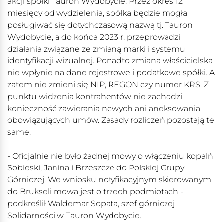
akcji spółki Tauron Wydobycie. Przez okres 12
miesięcy od wydzielenia, spółka będzie mogła
posługiwać się dotychczasową nazwą tj. Tauron
Wydobycie, a do końca 2023 r. przeprowadzi
działania związane ze zmianą marki i systemu
identyfikacji wizualnej. Ponadto zmiana właścicielska
nie wpłynie na dane rejestrowe i podatkowe spółki. A
zatem nie zmieni się NIP, REGON czy numer KRS. Z
punktu widzenia kontrahentów nie zachodzi
konieczność zawierania nowych ani aneksowania
obowiązujących umów. Zasady rozliczeń pozostają te
same.
- Oficjalnie nie było żadnej mowy o włączeniu kopalń
Sobieski, Janina i Brzeszcze do Polskiej Grupy
Górniczej. We wniosku notyfikacyjnym skierowanym
do Brukseli mowa jest o trzech podmiotach -
podkreślił Waldemar Sopata, szef górniczej
Solidarności w Tauron Wydobycie.