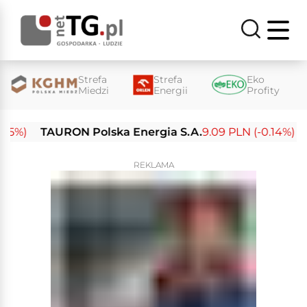
Strefa
Strefa
Eko
Miedzi
Energii
Profity
)
TAURON Polska Energia S.A.
9.09 PLN (-0.14%)
Ene
REKLAMA