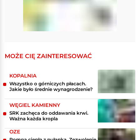
MOŻE CIĘ ZAINTERESOWAĆ
KOPALNIA
Wszystko o górniczych płacach.
Jakie było średnie wynagrodzenie?
WĘGIEL KAMIENNY
SRK zachęca do oddawania krwi.
Ważna każda kropla
OZE
Pompa ciepła z pułapką. Zezwolenie